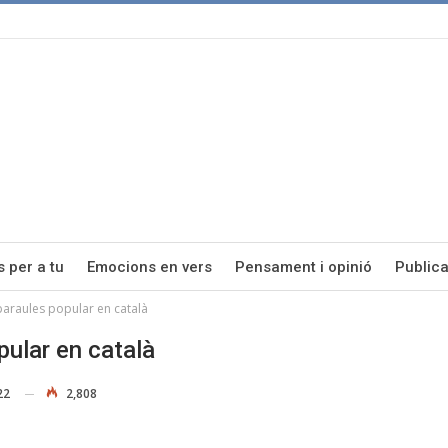
s per a tu
Emocions en vers
Pensament i opinió
Publica
paraules popular en català
pular en català
22
2,808