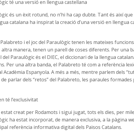
lògic té una versió en llengua castellana
ògic és un èxit rotund, no n’hi ha cap dubte. Tant és així que 
gua catalana ha inspirat la creació d’una versió en llengua c
l Palabreto i el joc del Paraulògic tenen les mateixes funcions
 altra manera, tenen un parell de coses diferents. Per una b
l del Paraulògic és el DIEC, el diccionari de la llengua catalana
ns. Per una altra banda, el Palabreto té com a referència lexic
ial Acadèmia Espanyola. A més a més, mentre parlem dels “tut
de parlar dels “retos” del Palabreto, les paraules formades 
n té l’exclusivitat
estat creat per Rodamots i sigui jugat, tots els dies, per mi
lògic ha estat incorporat, de manera exclusiva, a la pàgina we
cipal referència informativa digital dels Països Catalans.