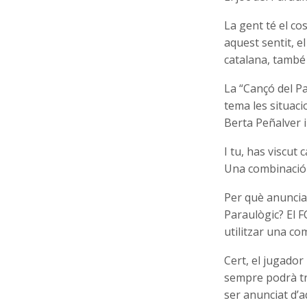
La gent té el co
aquest sentit, el
catalana, també 
La “Cançó del P
tema les situaci
Berta Peñalver i
I tu, has viscut
Una combinació 
Per què anunciar
Paraulògic? El F
utilitzar una co
Cert, el jugador
sempre podrà tre
ser anunciat d’