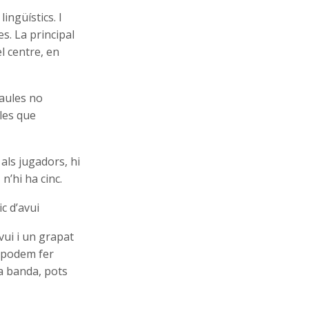
lingüístics. I
s. La principal
el centre, en
raules no
les que
als jugadors, hi
n’hi ha cinc.
c d’avui
vui i un grapat
o podem fer
ra banda, pots