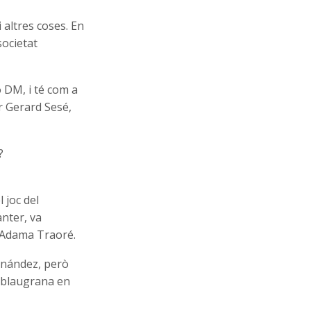
 altres coses. En
societat
 DM, i té com a
r Gerard Sesé,
?
 joc del
anter, va
d’Adama Traoré.
ernández, però
e blaugrana en