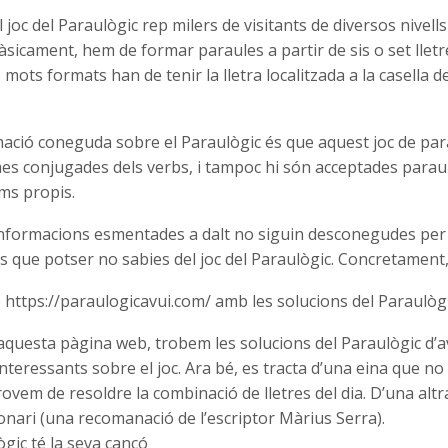
l joc del Paraulògic rep milers de visitants de diversos nivells 
àsicament, hem de formar paraules a partir de sis o set lletre
s mots formats han de tenir la lletra localitzada a la casella d
mació coneguda sobre el Paraulògic és que aquest joc de pa
mes conjugades dels verbs, i tampoc hi són acceptades parau
ms propis.
informacions esmentades a dalt no siguin desconegudes per 
 que potser no sabies del joc del Paraulògic. Concretament, 
https://paraulogicavui.com/ amb les solucions del Paraulògi
aquesta pàgina web, trobem les solucions del Paraulògic d’a
nteressants sobre el joc. Ara bé, es tracta d’una eina que n
ovem de resoldre la combinació de lletres del dia. D’una alt
cionari (una recomanació de l’escriptor Màrius Serra).
ògic té la seva cançó