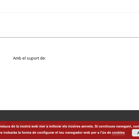
Amb el suport de:
tat
Política de cookies
Avís legal
esura de la nostra web mer a millorar els nostres serveis. Si continues navegant, con
s trobaràs la forma de configurar el teu navegador web per a l'ús de
cookies