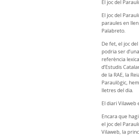
El joc del Parau
El joc del Paraul
paraules en llen
Palabreto.
De fet, el joc de
podria ser d’una
referència lexica
d’Estudis Catala
de la RAE, la Re
Paraulògic, hem 
lletres del dia.
El diari Vilaweb e
Encara que hagi 
el joc del Parau
Vilaweb, la prin