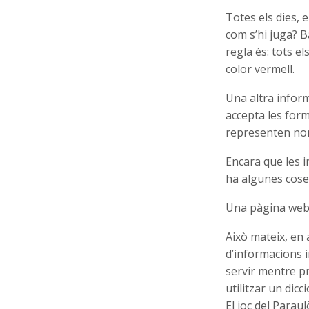
Totes els dies, e
com s’hi juga? B
regla és: tots el
color vermell.
Una altra infor
accepta les for
representen no
Encara que les 
ha algunes coses
Una pàgina web 
Això mateix, en 
d’informacions i
servir mentre pr
utilitzar un dic
El joc del Paraul