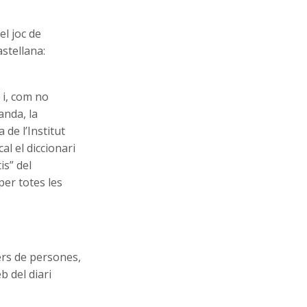
el joc de
astellana:
 i, com no
anda, la
 de l’Institut
al el diccionari
is” del
per totes les
lers de persones,
b del diari