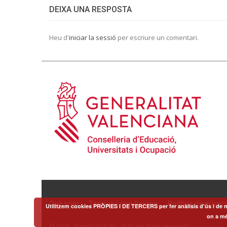
DEIXA UNA RESPOSTA
Heu d'
iniciar la sessió
per escriure un comentari.
Què som
Termes i condicions
Política de privaci
Utilitzem cookies PRÒPIES I DE TERCERS per fer anàlisis d'ús i de m
on a mé
© 2026 - Fundació Scito - Tots els drets reservats.