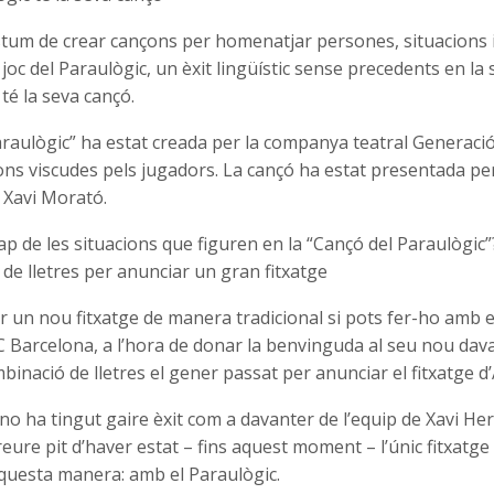
stum de crear cançons per homenatjar persones, situacions i
 joc del Paraulògic, un èxit lingüístic sense precedents en la 
té la seva cançó.
araulògic” ha estat creada per la companya teatral Generació
ons viscudes pels jugadors. La cançó ha estat presentada pe
 Xavi Morató.
 cap de les situacions que figuren en la “Cançó del Paraulògic”
de lletres per anunciar un gran fitxatge
 un nou fitxatge de manera tradicional si pots fer-ho amb el
C Barcelona, a l’hora de donar la benvinguda al seu nou dav
mbinació de lletres el gener passat per anunciar el fitxatge 
 no ha tingut gaire èxit com a davanter de l’equip de Xavi H
ure pit d’haver estat – fins aquest moment – l’únic fitxatg
aquesta manera: amb el Paraulògic.