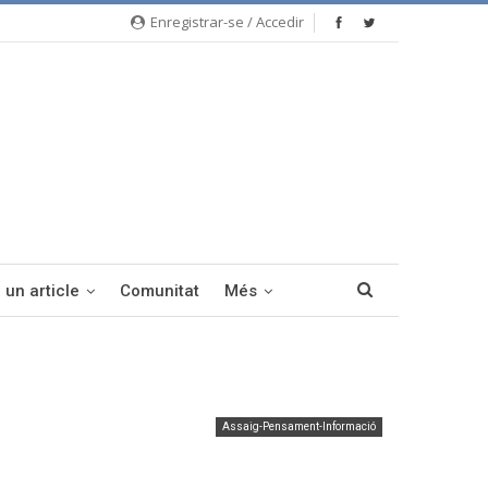
Enregistrar-se / Accedir
 un article
Comunitat
Més
Assaig-Pensament-Informació