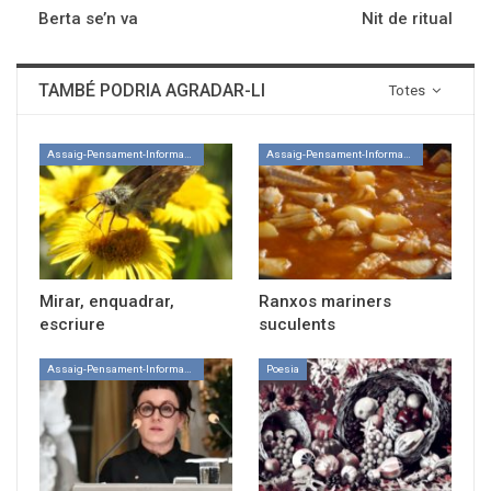
Berta se’n va
Nit de ritual
TAMBÉ PODRIA AGRADAR-LI
Totes
Assaig-Pensament-Informació
Assaig-Pensament-Informació
Mirar, enquadrar,
Ranxos mariners
escriure
suculents
Assaig-Pensament-Informació
Poesia