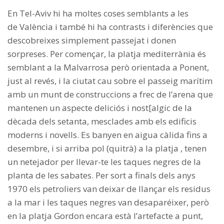
En Tel-Aviv hi ha moltes coses semblants a les
de València i també hi ha contrasts i diferències que
descobreixes simplement passejat i donen
sorpreses. Per començar, la platja mediterrània és
semblant a la Malvarrosa però orientada a Ponent,
just al revés, i la ciutat cau sobre el passeig marítim
amb un munt de construccions a frec de l’arena que
mantenen un aspecte deliciós i nost[algic de la
dècada dels setanta, mesclades amb els edificis
moderns i novells. Es banyen en aigua càlida fins a
desembre, i si arriba pol (quitrà) a la platja , tenen
un netejador per llevar-te les taques negres de la
planta de les sabates. Per sort a finals dels anys
1970 els petroliers van deixar de llançar els residus
a la mar i les taques negres van desaparéixer, però
en la platja Gordon encara està l’artefacte a punt,