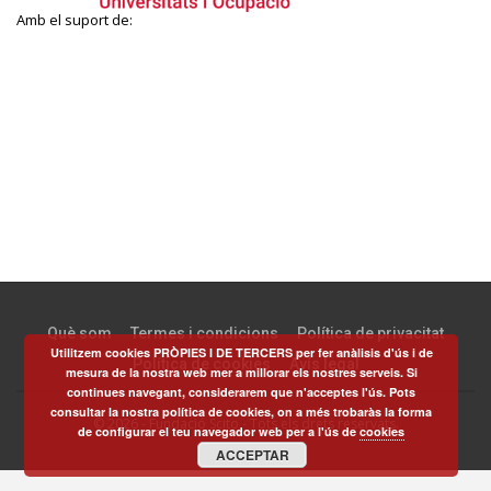
Amb el suport de:
Què som
Termes i condicions
Política de privacitat
Utilitzem cookies PRÒPIES I DE TERCERS per fer anàlisis d'ús i de
Política de cookies
Avís legal
mesura de la nostra web mer a millorar els nostres serveis. Si
continues navegant, considerarem que n'acceptes l'ús. Pots
consultar la nostra política de cookies, on a més trobaràs la forma
© 2026 - Fundació Scito - Tots els drets reservats.
de configurar el teu navegador web per a l'ús de
cookies
ACCEPTAR