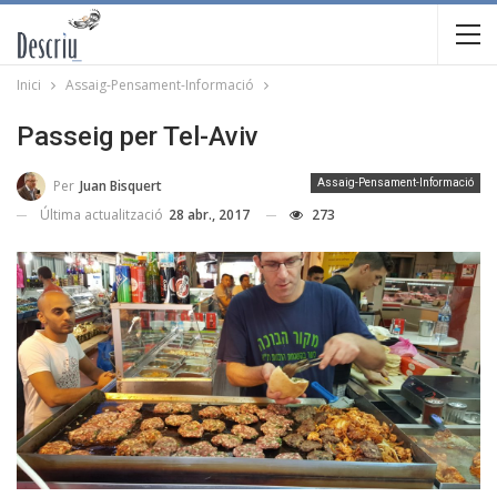
Inici
Assaig-Pensament-Informació
Passeig per Tel-Aviv
Per
Juan Bisquert
Assaig-Pensament-Informació
Última actualització
28 abr., 2017
273