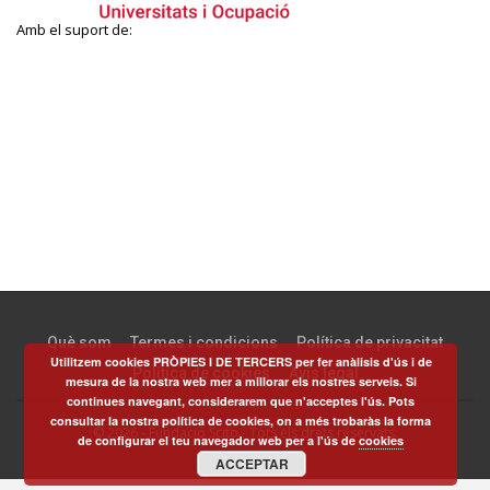
Amb el suport de:
Què som
Termes i condicions
Política de privacitat
Utilitzem cookies PRÒPIES I DE TERCERS per fer anàlisis d'ús i de
Política de cookies
Avís legal
mesura de la nostra web mer a millorar els nostres serveis. Si
continues navegant, considerarem que n'acceptes l'ús. Pots
consultar la nostra política de cookies, on a més trobaràs la forma
© 2026 - Fundació Scito - Tots els drets reservats.
de configurar el teu navegador web per a l'ús de
cookies
ACCEPTAR