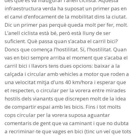
des que es va inaugurar l’anell ciclista. Aquesta
infraestructura verda ha suposat un primer pas en
el canvi d’enfocament de la mobilitat dins la ciutat.
Dic un primer pas perquè queda molt per fer, molt.
L’anell ciclista està bé, però està lluny de ser
suficient. Què passa quan s’acaba el carril bici?
Doncs que comença l’hostilitat. Sí, l’hostilitat. Quan
vas en bici sempre arriba el moment que s’acaba el
carril bici i llavors tens dues opcions: baixar a la
calçada i circular amb vehicles a motor que roden a
una velocitat mitja d’uns 40 km/hora i esperar que
et respecten, o circular per la vorera entre mirades
hostils dels vianants que discrepen molt de la idea
de compartir espai amb les bicis. Fins i tot molts
cops circular per la vorera suposa aguantar
comentaris de gent que va caminant i que no dubta
a recriminar-te que vages en bici (tinc un veí que tots