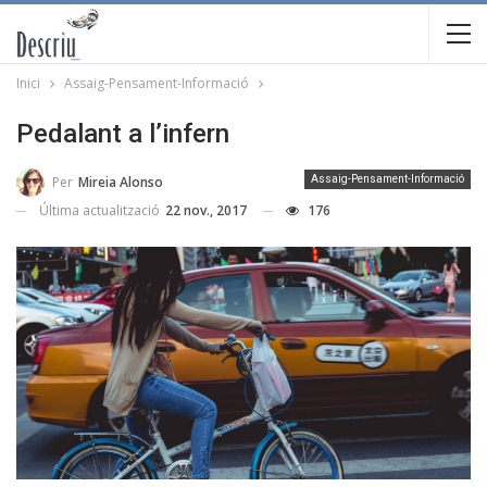
Inici
Assaig-Pensament-Informació
Pedalant a l’infern
Per
Mireia Alonso
Assaig-Pensament-Informació
Última actualització
22 nov., 2017
176