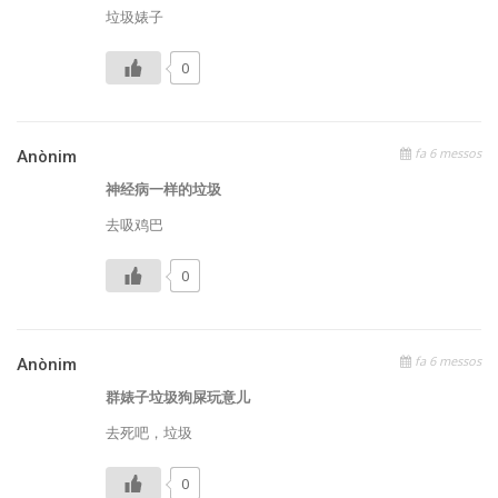
垃圾婊子
0
fa 6 messos
Anònim
神经病一样的垃圾
去吸鸡巴
0
fa 6 messos
Anònim
群婊子垃圾狗屎玩意儿
去死吧，垃圾
0