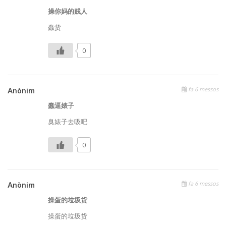
操你妈的贱人
蠢货
0
fa 6 messos
Anònim
蠢逼婊子
臭婊子去吸吧
0
fa 6 messos
Anònim
操蛋的垃圾货
操蛋的垃圾货