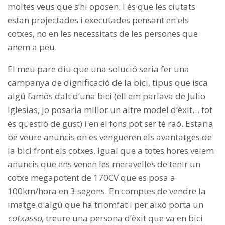
moltes veus que s’hi oposen. I és que les ciutats
estan projectades i executades pensant en els
cotxes, no en les necessitats de les persones que
anem a peu.
El meu pare diu que una solució seria fer una
campanya de dignificació de la bici, tipus que isca
algú famós dalt d’una bici (ell em parlava de Julio
Iglesias, jo posaria millor un altre model d’èxit… tot
és qüestió de gust) i en el fons pot ser té raó. Estaria
bé veure anuncis on es vengueren els avantatges de
la bici front els cotxes, igual que a totes hores veiem
anuncis que ens venen les meravelles de tenir un
cotxe megapotent de 170CV que es posa a
100km/hora en 3 segons. En comptes de vendre la
imatge d’algú que ha triomfat i per això porta un
cotxasso
, treure una persona d’èxit que va en bici