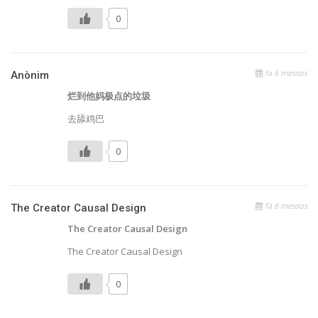
0
fa 6 messos
Anònim
烂到他妈极点的垃圾
去舔鸡巴
0
fa 6 messos
The Creator Causal Design
The Creator Causal Design
The Creator Causal Design
0