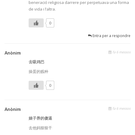
beneració religiosa darrere per perpetuava una forma
de vida i l’altra.
0
Entra per a respondre
fa 6 messos
Anònim
去吸鸡巴
操蛋的贱种
0
fa 6 messos
Anònim
婊子养的傻逼
去他妈狠狠干