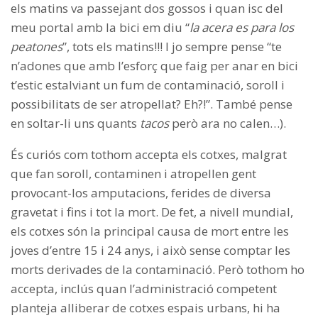
els matins va passejant dos gossos i quan isc del
meu portal amb la bici em diu “
la acera es para los
peatones
”, tots els matins!!! I jo sempre pense “te
n’adones que amb l’esforç que faig per anar en bici
t’estic estalviant un fum de contaminació, soroll i
possibilitats de ser atropellat? Eh?!”. També pense
en soltar-li uns quants
tacos
però ara no calen…).
És curiós com tothom accepta els cotxes, malgrat
que fan soroll, contaminen i atropellen gent
provocant-los amputacions, ferides de diversa
gravetat i fins i tot la mort. De fet, a nivell mundial,
els cotxes són la principal causa de mort entre les
joves d’entre 15 i 24 anys, i això sense comptar les
morts derivades de la contaminació. Però tothom ho
accepta, inclús quan l’administració competent
planteja alliberar de cotxes espais urbans, hi ha