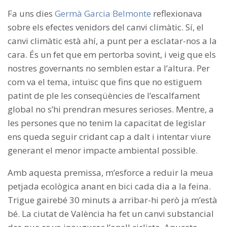
Fa uns dies
Germà Garcia Belmonte
reflexionava
sobre els efectes venidors del canvi climàtic. Sí, el
canvi climàtic està ahí, a punt per a esclatar-nos a la
cara. És un fet que em pertorba sovint, i veig que els
nostres governants no semblen estar a l’altura. Per
com va el tema, intuïsc que fins que no estiguem
patint de ple les conseqüències de l’escalfament
global no s’hi prendran mesures serioses. Mentre, a
les persones que no tenim la capacitat de legislar
ens queda seguir cridant cap a dalt i intentar viure
generant el menor impacte ambiental possible.
Amb aquesta premissa, m’esforce a reduir la meua
petjada ecològica anant en bici cada dia a la feina.
Trigue gairebé 30 minuts a arribar-hi però ja m’està
bé. La ciutat de València ha fet un canvi substancial