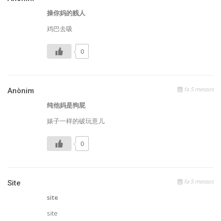
操你妈的贱人
鸡巴去吸
0
fa 5 messos
Anònim
纯他妈是狗屁
婊子一样的破玩意儿
0
fa 5 messos
Site
site
site