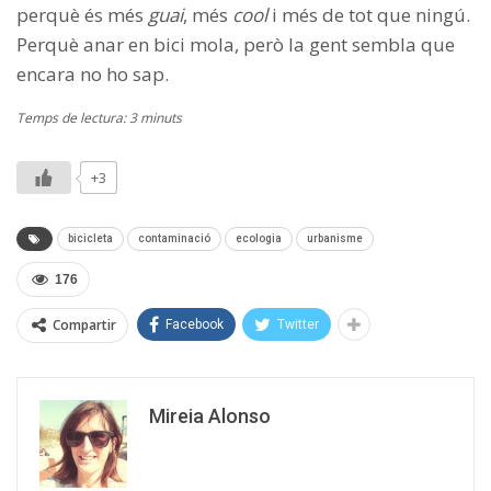
perquè és més
guai
, més
cool
i més de tot que ningú.
Perquè anar en bici mola, però la gent sembla que
encara no ho sap.
Temps de lectura: 3 minuts
+3
bicicleta
contaminació
ecologia
urbanisme
176
Compartir
Facebook
Twitter
Mireia Alonso