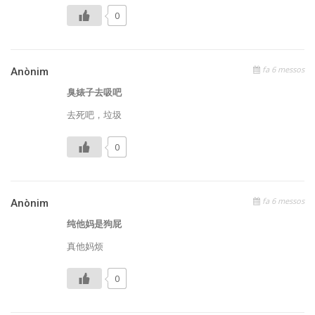
0
fa 6 messos
Anònim
臭婊子去吸吧
去死吧，垃圾
0
fa 6 messos
Anònim
纯他妈是狗屁
真他妈烦
0