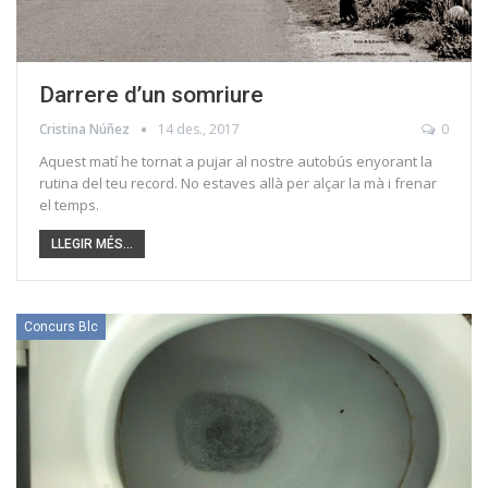
Darrere d’un somriure
Cristina Núñez
14 des., 2017
0
Aquest matí he tornat a pujar al nostre autobús enyorant la
rutina del teu record. No estaves allà per alçar la mà i frenar
el temps.
LLEGIR MÉS...
Concurs Blc