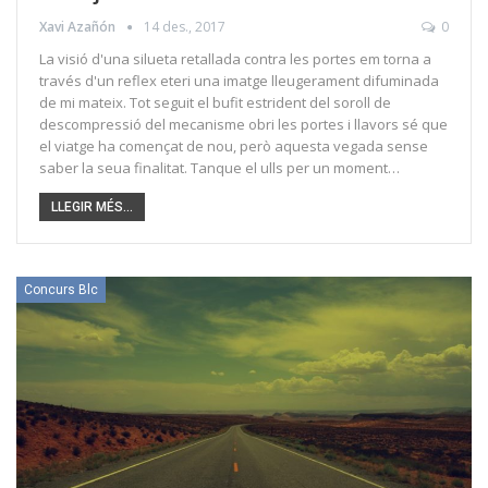
Xavi Azañón
14 des., 2017
0
La visió d'una silueta retallada contra les portes em torna a
través d'un reflex eteri una imatge lleugerament difuminada
de mi mateix. Tot seguit el bufit estrident del soroll de
descompressió del mecanisme obri les portes i llavors sé que
el viatge ha començat de nou, però aquesta vegada sense
saber la seua finalitat. Tanque el ulls per un moment…
LLEGIR MÉS...
Concurs Blc