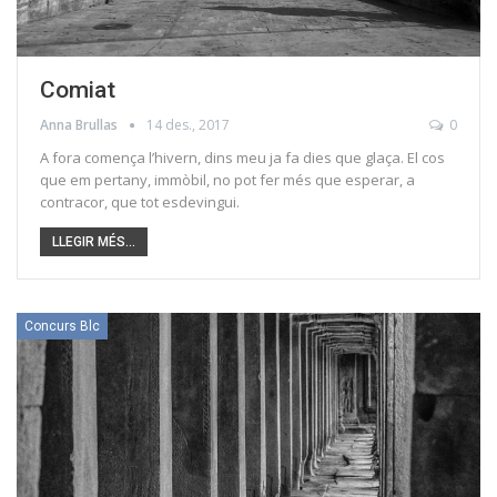
Comiat
Anna Brullas
14 des., 2017
0
A fora comença l’hivern, dins meu ja fa dies que glaça. El cos
que em pertany, immòbil, no pot fer més que esperar, a
contracor, que tot esdevingui.
LLEGIR MÉS...
Concurs Blc