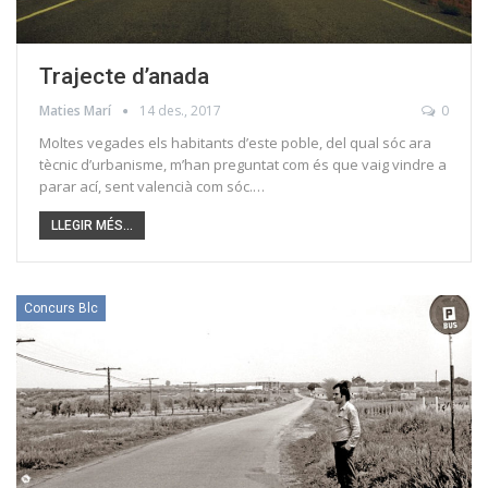
Trajecte d’anada
Maties Marí
14 des., 2017
0
Moltes vegades els habitants d’este poble, del qual sóc ara
tècnic d’urbanisme, m’han preguntat com és que vaig vindre a
parar ací, sent valencià com sóc.…
LLEGIR MÉS...
Concurs Blc