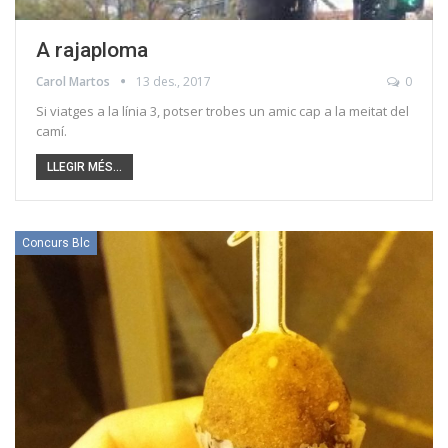
A rajaploma
Carol Martos
13 des., 2017
0
Si viatges a la línia 3, potser trobes un amic cap a la meitat del
camí.
LLEGIR MÉS...
Concurs Blc