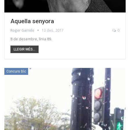
Aquella senyora
Roger Garrido
13 des., 2017
0
8 de desembre, línia 89.
LLEGIR MÉS...
Concurs Blc