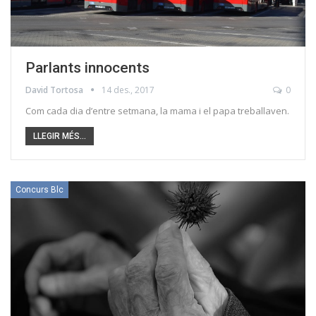
Parlants innocents
David Tortosa
14 des., 2017
0
Com cada dia d’entre setmana, la mama i el papa treballaven.
LLEGIR MÉS...
Concurs Blc