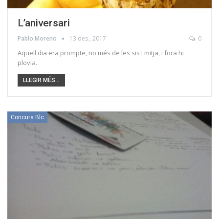
L’aniversari
Pablo Moreno
13 des., 2017
0
Aquell dia era prompte, no més de les sis i mitja, i fora hi
plovia.
LLEGIR MÉS...
Concurs Blc