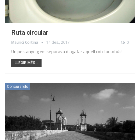
Ruta circular
Maurici Cortina
14 des., 2017
0
Un pestanyeig em separava d'agafar aquell coi d'autobús!
LLEGIR MÉS...
Concurs Blc