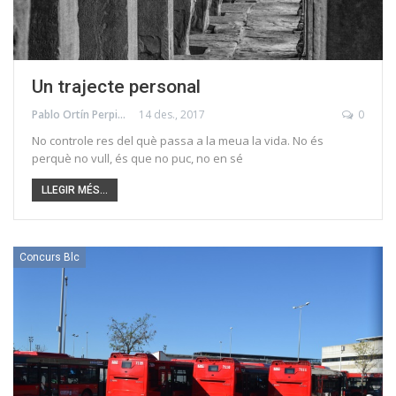
Un trajecte personal
Pablo Ortín Perpinyà
14 des., 2017
0
No controle res del què passa a la meua la vida. No és
perquè no vull, és que no puc, no en sé
LLEGIR MÉS...
Concurs Blc