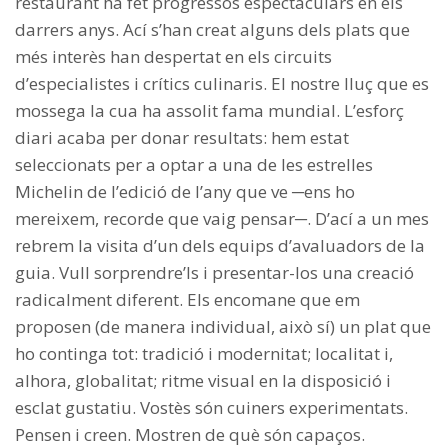
restaurant ha fet progressos espectaculars en els
darrers anys. Ací s’han creat alguns dels plats que
més interès han despertat en els circuits
d’especialistes i crítics culinaris. El nostre lluç que es
mossega la cua ha assolit fama mundial. L’esforç
diari acaba per donar resultats: hem estat
seleccionats per a optar a una de les estrelles
Michelin de l’edició de l’any que ve ─ens ho
mereixem, recorde que vaig pensar─. D’ací a un mes
rebrem la visita d’un dels equips d’avaluadors de la
guia. Vull sorprendre’ls i presentar-los una creació
radicalment diferent. Els encomane que em
proposen (de manera individual, això sí) un plat que
ho continga tot: tradició i modernitat; localitat i,
alhora, globalitat; ritme visual en la disposició i
esclat gustatiu. Vostès són cuiners experimentats.
Pensen i creen. Mostren de què són capaços.