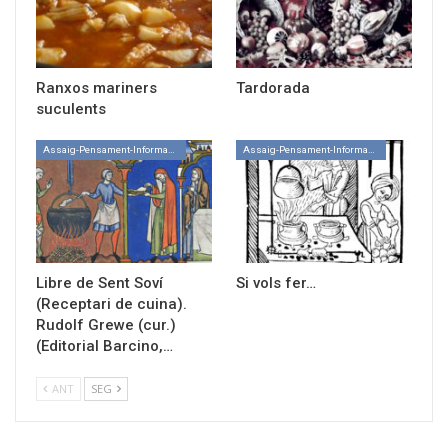
Ranxos mariners
Tardorada
suculents
Assaig-Pensament-Informació
Assaig-Pensament-Informació
Libre de Sent Soví
Si vols fer…
(Receptari de cuina).
Rudolf Grewe (cur.)
(Editorial Barcino,…
ANT
SEG