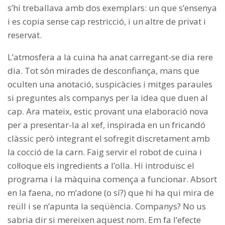
s’hi treballava amb dos exemplars: un que s’ensenya
i es copia sense cap restricció, i un altre de privat i
reservat.
L’atmosfera a la cuina ha anat carregant-se dia rere
dia. Tot són mirades de desconfiança, mans que
oculten una anotació, suspicàcies i mitges paraules
si preguntes als companys per la idea que duen al
cap. Ara mateix, estic provant una elaboració nova
per a presentar-la al xef, inspirada en un fricandó
clàssic però integrant el sofregit discretament amb
la cocció de la carn. Faig servir el robot de cuina i
col·loque els ingredients a l’olla. Hi introduïsc el
programa i la màquina comença a funcionar. Absort
en la faena, no m’adone (o sí?) que hi ha qui mira de
reüll i se n’apunta la seqüència. Companys? No us
sabria dir si mereixen aquest nom. Em fa l’efecte