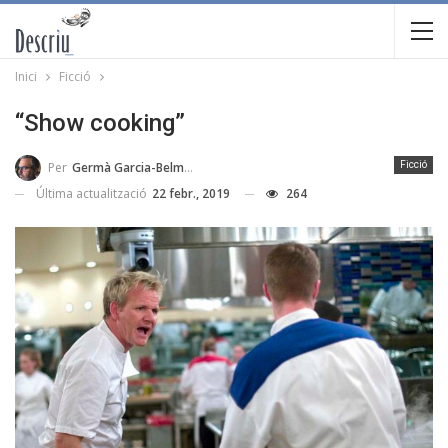
Inici
Ficció
“Show cooking”
Per
Germà Garcia-Belmonte
Ficció
Última actualització
22 febr., 2019
264