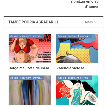
leibnitzià en clau
d’humor
TAMBÉ PODRIA AGRADAR-LI
Totes
Assaig-Pensament-Informació
Assaig-Pensament-Informació
Dolça mel, feta de casa
València viciosa
Assaig-Pensament-Informació
Assaig-Pensament-Informació