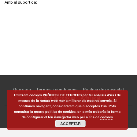
Amb el suport de:
Què som
Termes i condicions
Política de privacitat
Utilitzem cookies PRÒPIES I DE TERCERS per fer anàlisis d'ús i de
Política de cookies
Avís legal
mesura de la nostra web mer a millorar els nostres serveis. Si
continues navegant, considerarem que n'acceptes l'ús. Pots
consultar la nostra política de cookies, on a més trobaràs la forma
© 2026 - Fundació Scito - Tots els drets reservats.
de configurar el teu navegador web per a l'ús de
cookies
ACCEPTAR