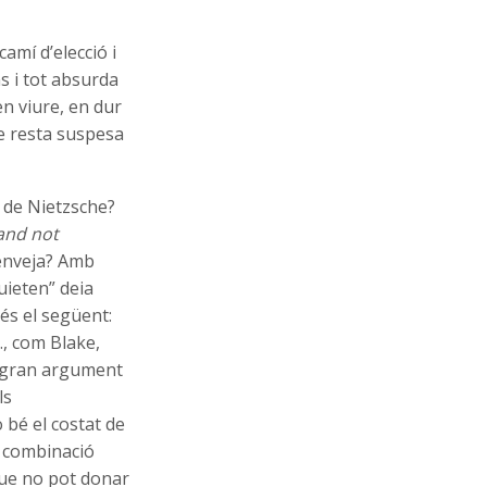
camí d’elecció i
ns i tot absurda
n viure, en dur
ue resta suspesa
 de Nietzsche?
and not
r enveja? Amb
uieten” deia
és el següent:
., com Blake,
el gran argument
ls
o bé el costat de
na combinació
que no pot donar