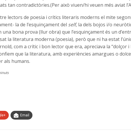
ats tan contradictòries.(Per això viuen/hi veuen més aviat l’
ntre lectors de poesia i crítics literaris moderns el mite segon
ament- la de l’esquinçament del
self
, la dels bojos i/o neuròti
n una bona prova (llur obra) que l’esquinçament és un d’ent
at la literatura moderna (poesia), però que ni ha estat l’únic
nold, com a crític i bon lector que era, apreciava la “dolçor i
Confiem que la literatura, amb experiències amargues o dolc
er als humans.
minuts
le+
Email