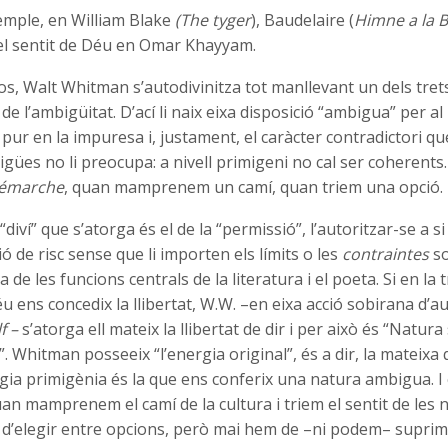
mple, en William Blake
(The tyger
), Baudelaire (
Himne a la B
 el sentit de Déu en Omar Khayyam.
s, Walt Whitman s’autodivinitza tot manllevant un dels tret
el de l’ambigüitat. D’ací li naix eixa disposició “ambigua” per al
 pur en la impuresa i, justament, el caràcter contradictori 
gües no li preocupa: a nivell primigeni no cal ser coherents
émarche
, quan mamprenem un camí, quan triem una opció.
“diví” que s’atorga és el de la “permissió”, l’autoritzar-se a si
ió de risc sense que li importen els límits o les
contraintes
so
 de les funcions centrals de la literatura i el poeta. Si en la t
 ens concedix la llibertat, W.W. –en eixa acció sobirana d’a
f –
s’atorga ell mateix la llibertat de dir i per això és “Natur
”. Whitman posseeix “l’energia original”, és a dir, la mateix
rgia primigènia és la que ens conferix una natura ambigua. 
quan mamprenem el camí de la cultura i triem el sentit de les 
 d’elegir entre opcions, però mai hem de –ni podem– suprim