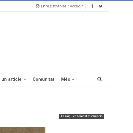
Enregistrar-se / Accedir
 un article
Comunitat
Més
Assaig-Pensament-Informació