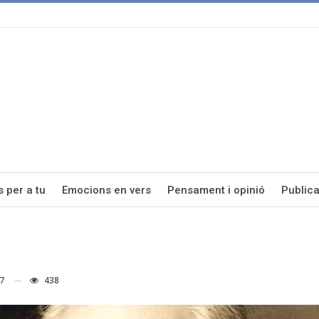
s per a tu
Emocions en vers
Pensament i opinió
Publica
17
438