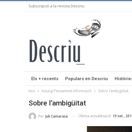
Subscripció a la revista Descriu
Els + recents
Populars en Descriu
Històrie
Inici
Assaig-Pensament-Informació
Sobre l’ambigüitat
Sobre l’ambigüitat
Última actualització
19 set., 20
Per
Juli Camarasa