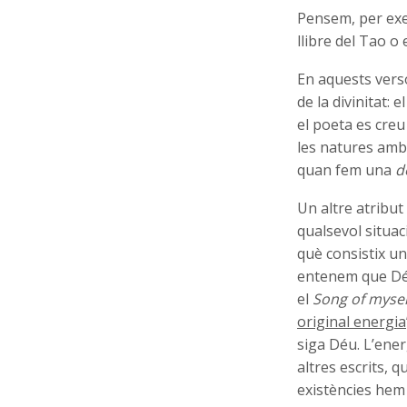
Pensem, per exe
llibre del Tao o
En aquests verso
de la divinitat: 
el poeta es creu
les natures ambi
quan fem una
d
Un altre atribut 
qualsevol situac
què consistix una
entenem que Déu
el
Song of mysel
original energia
siga Déu. L’ene
altres escrits, 
existències hem