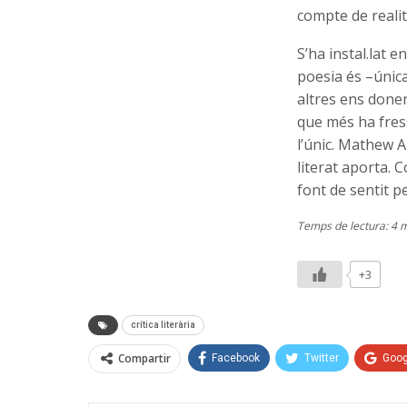
compte de realit
S’ha instal.lat e
poesia és –únic
altres ens done
que més ha fress
l’únic. Mathew Ar
literat aporta. 
font de sentit p
Temps de lectura: 4 
+3
crítica literària
Compartir
Facebook
Twitter
Goog