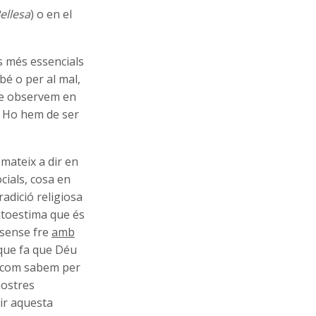
ellesa
) o en el
s més essencials
 bé o per al mal,
que observem en
. Ho hem de ser
 mateix a dir en
cials, cosa en
radició religiosa
utoestima que és
a sense fre
amb
a que fa que Déu
I com sabem per
nostres
ir aquesta