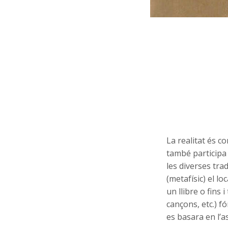
La realitat és c
també particip
les diverses tra
(metafísic) el l
un llibre o fins 
cançons, etc.) fó
es basara en l’as