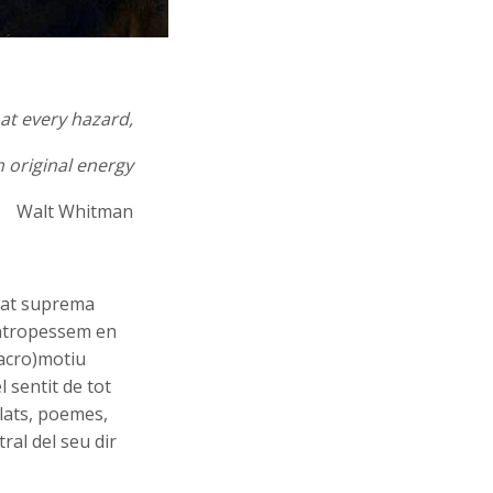
 at every hazard,
 original energy
Walt Whitman
itat suprema
entropessem en
macro)motiu
 sentit de tot
relats, poemes,
ral del seu dir