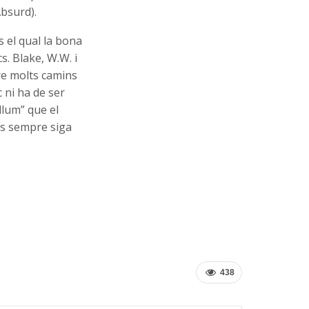
Absurd).
s el qual la bona
cs. Blake, W.W. i
re molts camins
 ni ha de ser
 llum” que el
es sempre siga
438