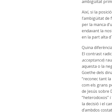
ambigüitat prim
Així, si la posic
l’ambigüitat de 
per la manca d’u
endavant la nos
en la part alta d´
Quina diferènci
El contrast radi
acceptance
) ra
aquesta o la ne
Goethe dels dina
“reconec tant la 
com els grans po
de Jesús sobre D
“heterodoxos” i “
la decisió i el c
d’ambdos costat