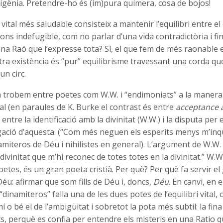
igènia. Pretendre-ho és (im)pura quimera, cosa de bojos!
ió vital més saludable consisteix a mantenir l’equilibri entre el 
fons indefugible, com no parlar d’una vida contradictòria i fi
na Raó que l’expresse tota? Sí, el que fem de més raonable e
tra existència és “pur” equilibrisme travessant una corda q
un circ.
a trobem entre poetes com W.W. i “endimoniats” a la manera
cal (en paraules de K. Burke el contrast és entre
acceptance 
u entre la identificació amb la divinitat (W.W.) i la disputa pe
gació d’aquesta. (“Com més neguen els esperits menys m’inq
miteros de Déu i nihilistes en general). L’argument de W.W. 
divinitat que m’hi reconec de totes totes en la divinitat.” W.W
etes, és un gran poeta cristià. Per què? Per què fa servir 
éu: afirmar que som fills de Déu i, doncs,
Déu
. En canvi, en e
dinamiteros” falla una de les dues potes de l’equilibri vital, 
amí o bé el de l’ambigüitat i sobretot la pota més subtil: la fi
s, perquè es confia per entendre els misteris en una Ratio 