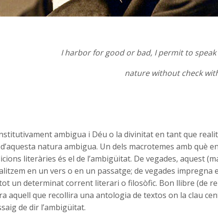
I harbor for good or bad, I permit to speak
nature without check with
onstitutivament ambigua i Déu o la divinitat en tant que real
a d’aquesta natura ambigua. Un dels macrotemes amb què 
dicions literàries és el de l’ambigüitat. De vegades, aquest (
ocalitzem en un vers o en un passatge; de vegades impregna el
i tot un determinat corrent literari o filosòfic. Bon llibre (de 
ra aquell que recollira una antologia de textos on la clau cent
saig de dir l’ambigüitat.