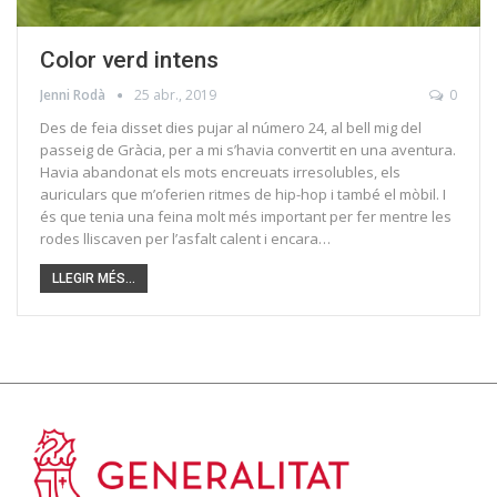
Color verd intens
Jenni Rodà
25 abr., 2019
0
Des de feia disset dies pujar al número 24, al bell mig del
passeig de Gràcia, per a mi s’havia convertit en una aventura.
Havia abandonat els mots encreuats irresolubles, els
auriculars que m’oferien ritmes de hip-hop i també el mòbil. I
és que tenia una feina molt més important per fer mentre les
rodes lliscaven per l’asfalt calent i encara…
LLEGIR MÉS...