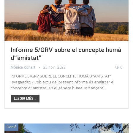
Informe 5/GRV sobre el concepte humà
d'”amistat”
Mònica Richart
25 nov., 2022
0
INFORME 5/GRV SOBRE EL CONCEPTE HUMÀ D’”AMISTAT”
RvagaadXS7 L’objectiu del present informe és analitzar el
concepte d’”amistat” en el gènere humà. Mitjançant…
LLEGIR MÉS...
Ficció