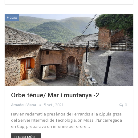
Ficció
Orbe tènue/ Mar i muntanya -2
Amadeu Viana
5 set., 2021
0
Havien reclamat la presència de Ferrandis a la cúpula grisa
del Servei Intermedi de Tecnologia, on Mossi, l’Encarregada
en Cap, preparava un informe per ordre…
LLEGIR MÉS...