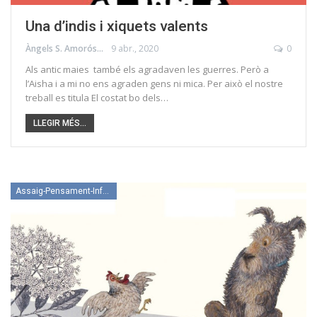
Una d’indis i xiquets valents
Àngels S. Amorós
9 abr., 2020
0
Als antic maies també els agradaven les guerres. Però a
l’Aisha i a mi no ens agraden gens ni mica. Per això el nostre
treball es titula El costat bo dels…
LLEGIR MÉS...
Assaig-Pensament-Informació