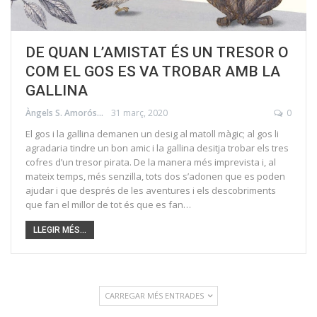
DE QUAN L’AMISTAT ÉS UN TRESOR O
COM EL GOS ES VA TROBAR AMB LA
GALLINA
Àngels S. Amorós
31 març, 2020
0
El gos i la gallina demanen un desig al matoll màgic; al gos li
agradaria tindre un bon amic i la gallina desitja trobar els tres
cofres d’un tresor pirata. De la manera més imprevista i, al
mateix temps, més senzilla, tots dos s’adonen que es poden
ajudar i que després de les aventures i els descobriments
que fan el millor de tot és que es fan…
LLEGIR MÉS...
CARREGAR MÉS ENTRADES