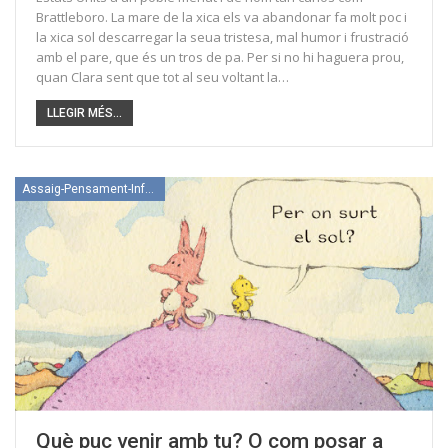
Brattleboro. La mare de la xica els va abandonar fa molt poc i
la xica sol descarregar la seua tristesa, mal humor i frustració
amb el pare, que és un tros de pa. Per si no hi haguera prou,
quan Clara sent que tot al seu voltant la…
LLEGIR MÉS...
Assaig-Pensament-Informació
Què puc venir amb tu? O com posar a