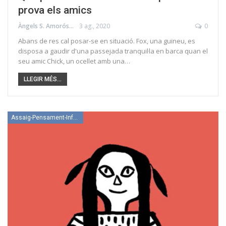
prova els amics
Àngels S. Amorós
3 ag., 2020
0
Abans de res cal posar-se en situació. Fox, una guineu, es
disposa a gaudir d'una passejada tranquil·la en barca quan el
seu amic Chick, un ocellet amb una…
LLEGIR MÉS...
Assaig-Pensament-Informació