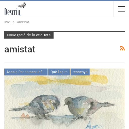
Inici
amistat
Navegació de la etiqueta
amistat
Assaig-Pensament-Informació
Què llegim
ressenya