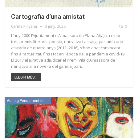
Cartografia d’una amistat
Carme Pinyana
3 juny, 2026
0
L’any 2000 l’Ajuntament d’Almassora (la Plana Alta) va crear
tres premis literaris: poesia, narrativa i assaig que, amb una
aturada de quatre anys (2013 -2016), s’han anat convocant
fins a l’actualitat, fins i tot en l’època de la pandèmia covid-19.
El 2017 el jurat va adjudicar el Premi Vila d’Almassora de
narrativa a la novel·la del gandià Joan…
LLEGIR MÉS...
Assaig-Pensament-Informació