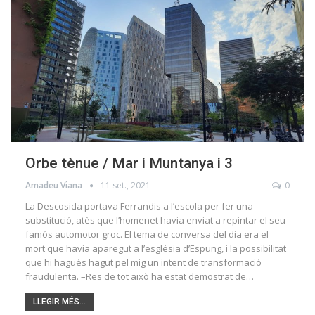
Orbe tènue / Mar i Muntanya i 3
Amadeu Viana
11 set., 2021
0
La Descosida portava Ferrandis a l’escola per fer una
substitució, atès que l’homenet havia enviat a repintar el seu
famós automotor groc. El tema de conversa del dia era el
mort que havia aparegut a l’església d’Espung, i la possibilitat
que hi hagués hagut pel mig un intent de transformació
fraudulenta. –Res de tot això ha estat demostrat de…
LLEGIR MÉS...