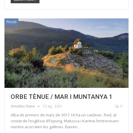
Ficció
ORBE TÈNUE / MAR I MUNTANYA 1
Amadeu Viana
10 ag., 2021
0
Alba de primers de març de 3017. Hi ha un cadàver, fred, al
costat de l’església d’Espung. Matussa i Karima l’entreveuen
mentre acorralen les gallines. Baixen…