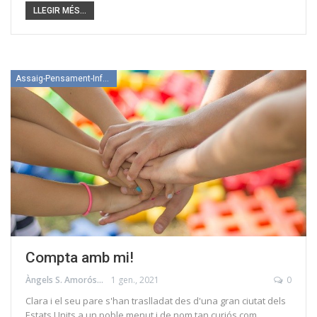
LLEGIR MÉS...
Assaig-Pensament-Informació
Compta amb mi!
Àngels S. Amorós
1 gen., 2021
0
Clara i el seu pare s'han traslladat des d'una gran ciutat dels
Estats Units a un poble menut i de nom tan curiós com