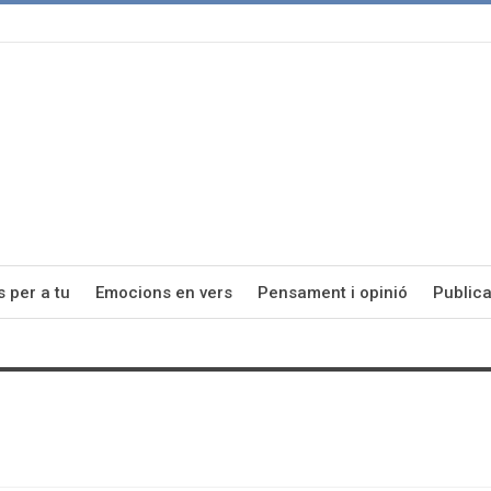
s per a tu
Emocions en vers
Pensament i opinió
Publica