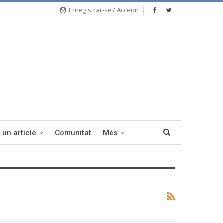
Enregistrar-se / Accedir
 un article
Comunitat
Més