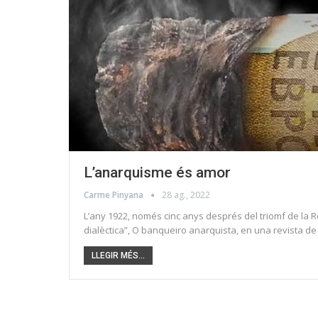
L’anarquisme és amor
Carme Pinyana
28 ag., 2022
L’any 1922, només cinc anys després del triomf de la 
dialèctica”, O banqueiro anarquista, en una revista 
LLEGIR MÉS...