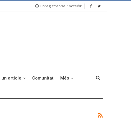
Enregistrar-se / Accedir
 un article
Comunitat
Més