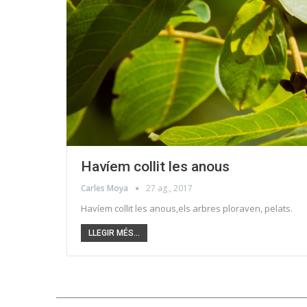
Havíem collit les anous
Carles Moya
27 ag., 2017
Havíem collit les anous,els arbres ploraven, pelats.
LLEGIR MÉS...