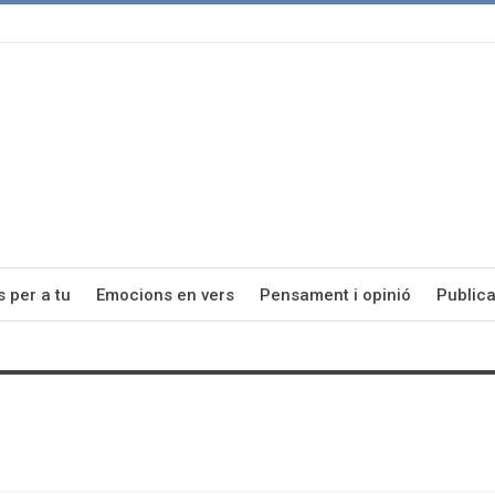
s per a tu
Emocions en vers
Pensament i opinió
Publica