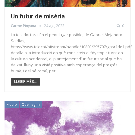
Un futur de misèria
Carme Pinyana
24 ag., 2023
0
La tesi doctoral En el peor lugar posible, de Gabriel Alejandro
Saldías,
https://www.tdx.cat/bitstream/handle/10803/295707/gasr1de1.pdf
detalla a la introducció en què consisteix el “dystopic turn” en
la cultura occidental, el plantejament d’un futur social que ha
deixat lluny una visió positiva amb esperança del progrés
humà, i del bé comú, per…
LLEGIR MÉS...
Ficció
Què llegim