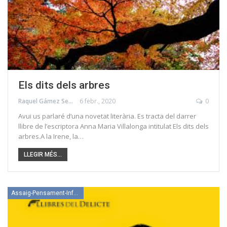
Els dits dels arbres
Raquel Gámez Serrano
6 febr., 2020
0
Avui us parlaré d’una novetat literària. Es tracta del darrer
llibre de l’escriptora Anna Maria Villalonga intitulat Els dits dels
arbres.A la Irene, la…
LLEGIR MÉS...
Assaig-Pensament-Informació