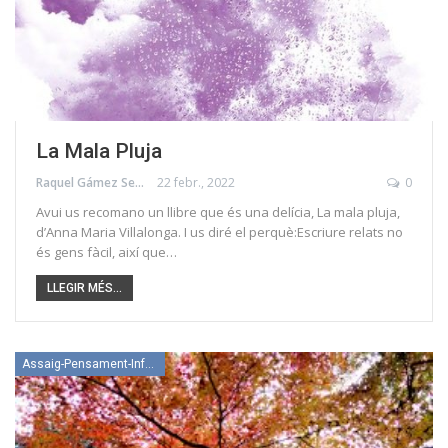
La Mala Pluja
Raquel Gámez Serrano
22 febr., 2022
0
Avui us recomano un llibre que és una delícia, La mala pluja,
d’Anna Maria Villalonga. I us diré el perquè:Escriure relats no
és gens fàcil, així que…
LLEGIR MÉS...
Assaig-Pensament-Informació