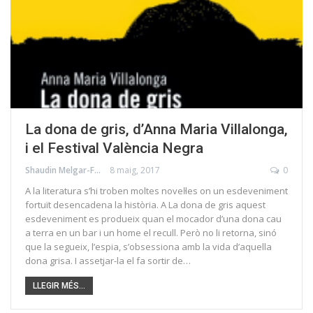
La dona de gris, d’Anna Maria Villalonga,
i el Festival València Negra
Shaudin Melgar-Foraster
8 maig, 2017
0
A la literatura s’hi troben moltes noveŀles on un esdeveniment
fortuït desencadena la història. A La dona de gris aquest
esdeveniment es produeix quan el mocador d’una dona cau
a terra en un bar i un home el recull. Però no li retorna, sinó
que la segueix, l’espia, s’obsessiona amb la vida d’aquella
dona grisa. I assetjar-la el fa sortir de…
LLEGIR MÉS...