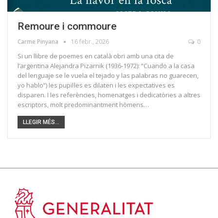
Remoure i commoure
Carme Pinyana
16 febr., 2026
0
Si un llibre de poemes en català obri amb una cita de
l’argentina Alejandra Pizarnik (1936-1972): “Cuando a la casa
del lenguaje se le vuela el tejado y las palabras no guarecen,
yo hablo”) les pupil·les es dilaten i les expectatives es
disparen. I les referències, homenatges i dedicatòries a altres
escriptors, molt predominantment hòmens…
LLEGIR MÉS...