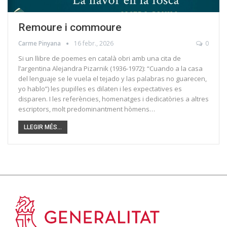
Remoure i commoure
Carme Pinyana
16 febr., 2026
0
Si un llibre de poemes en català obri amb una cita de
l’argentina Alejandra Pizarnik (1936-1972): “Cuando a la casa
del lenguaje se le vuela el tejado y las palabras no guarecen,
yo hablo”) les pupil·les es dilaten i les expectatives es
disparen. I les referències, homenatges i dedicatòries a altres
escriptors, molt predominantment hòmens…
LLEGIR MÉS...