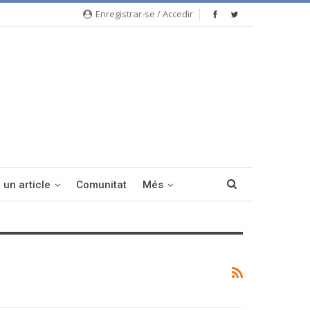
Enregistrar-se / Accedir
 un article
Comunitat
Més