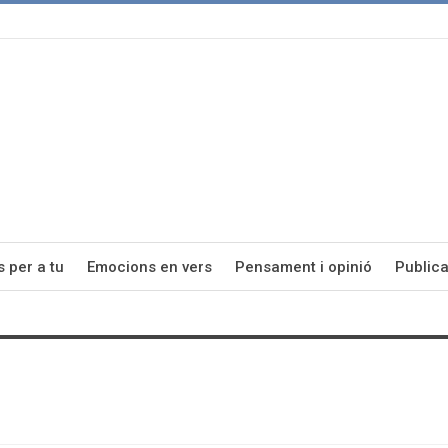
s per a tu
Emocions en vers
Pensament i opinió
Publica