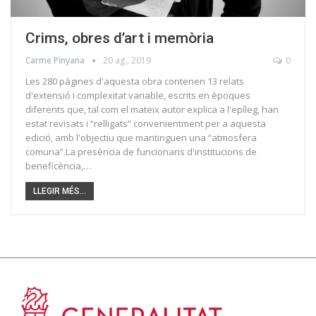
Crims, obres d’art i memòria
Carme Pinyana
20 ag., 2019
0
Les 280 pàgines d'aquesta obra contenen 13 relats
d'extensió i complexitat variable, escrits en èpoques
diferents que, tal com el mateix autor explica a l'epíleg, han
estat revisats i “relligats” convenientment per a aquesta
edició, amb l'objectiu que mantinguen una “atmosfera
comuna”.La presència de funcionaris d'institucions de
beneficència,…
LLEGIR MÉS...