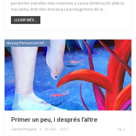
perdut les estrelles més externes a causa d’interacció amb la
Via Làctia, molt més massiva.La protagonista de la…
LLEGIR MÉS...
Assaig-Pensament-Informació
Primer un peu, i després l’altre
Carme Pinyana
28 febr., 2023
0