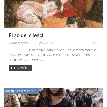
El so del silenci
Carme Pinyana
20 gen., 2025
0
“Hi ha moltes dones que diuen ‘la meva mare no
em va estimar’. Què vol dir? Que el conflicte s’ha dut fins a
l’últim moment. I que no…
LLEGIR MÉS...
Assaig-Pensament-Informació