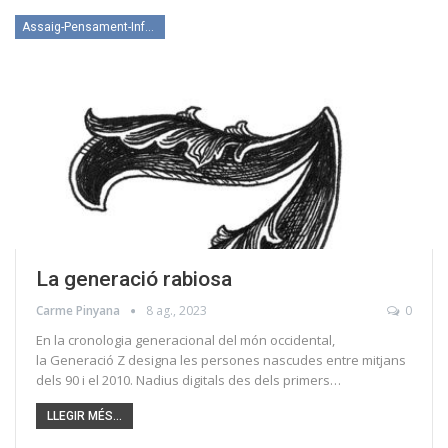
Assaig-Pensament-Informació
La generació rabiosa
Carme Pinyana
8 ag., 2023
0
En la cronologia generacional del món occidental,
la Generació Z designa les persones nascudes entre mitjans
dels 90 i el 2010. Nadius digitals des dels primers…
LLEGIR MÉS...