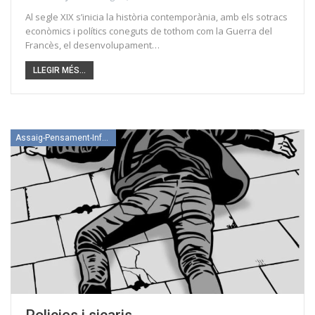
Al segle XIX s’inicia la història contemporània, amb els sotracs
econòmics i polítics coneguts de tothom com la Guerra del
Francès, el desenvolupament…
LLEGIR MÉS...
Assaig-Pensament-Informació
Policies i sicaris