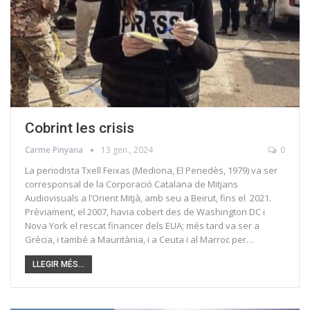
Cobrint les crisis
Carme Pinyana
13 gen., 2024
0
La periodista Txell Feixas (Mediona, El Penedès, 1979) va ser
corresponsal de la Corporació Catalana de Mitjans
Audiovisuals a l’Orient Mitjà, amb seu a Beirut, fins el 2021.
Prèviament, el 2007, havia cobert des de Washington DC i
Nova York el rescat financer dels EUA; més tard va ser a
Grècia, i també a Mauritània, i a Ceuta i al Marroc per…
LLEGIR MÉS...