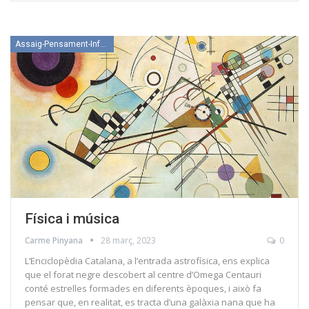
Assaig-Pensament-Informació
Física i música
Carme Pinyana
28 març, 2023
0
L’Enciclopèdia Catalana, a l’entrada astrofísica, ens explica
que el forat negre descobert al centre d’Omega Centauri
conté estrelles formades en diferents èpoques, i això fa
pensar que, en realitat, es tracta d’una galàxia nana que ha