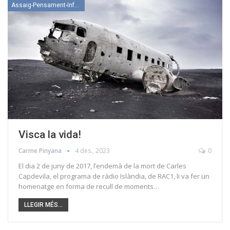
Assaig-Pensament-Informació
Visca la vida!
Carme Pinyana
4 des., 2023
0
El dia 2 de juny de 2017, l’endemà de la mort de Carles
Capdevila, el programa de ràdio Islàndia, de RAC1, li va fer un
homenatge en forma de recull de moments…
LLEGIR MÉS...