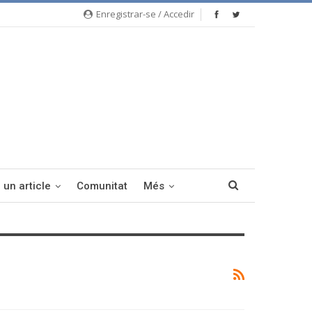
Enregistrar-se / Accedir
 un article
Comunitat
Més