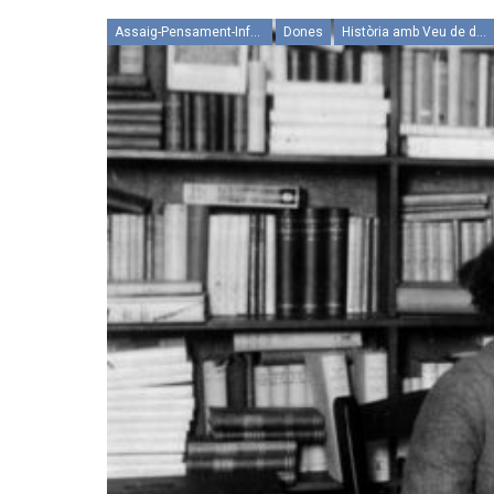
Assaig-Pensament-Informació
Dones
Història amb Veu de dona