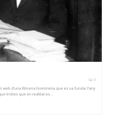
0
un web d’una llibreria homònima que es va fundar l’any
ns que trobes que en realitat es…