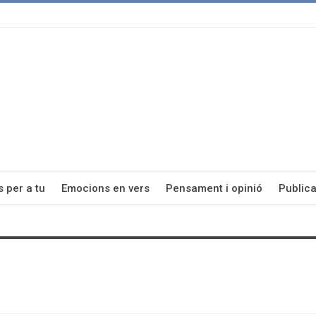
s per a tu
Emocions en vers
Pensament i opinió
Publica