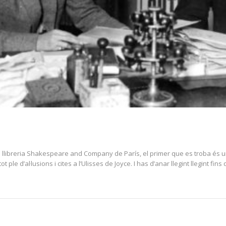
a llibreria Shakespeare and Company de París, el primer que es troba és 
ple d’al·lusions i cites a l’Ulisses de Joyce. I has d’anar llegint llegint fi