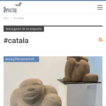
Inici
#catala
Navegació de la etiqueta
#catala
Assaig-Pensament-Informació