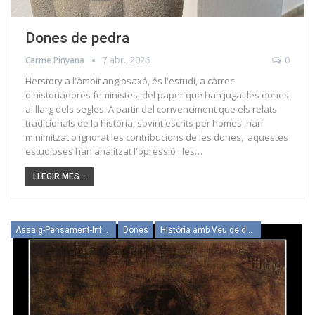
Dones de pedra
Carme Pinyana
7 abr., 2026
0
Herstory a l'àmbit anglosaxó, és l'estudi, a càrrec
d'historiadores feministes, del paper que han jugat les dones
al llarg dels segles. A partir del convenciment que els relats
tradicionals de la història, sovint escrits per homes, han
minimitzat o ignorat les contribucions de les dones, aquestes
estudioses han analitzat l'opressió i les…
LLEGIR MÉS...
Assaig-Pensament-Informació
Dones
Història amb Veu de dona