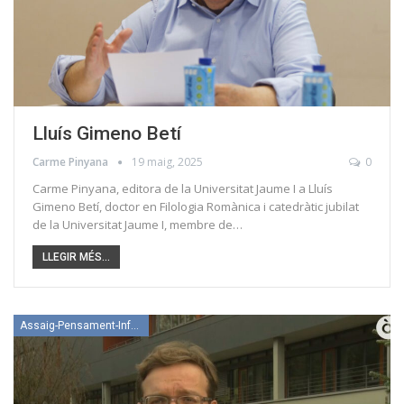
Lluís Gimeno Betí
Carme Pinyana
19 maig, 2025
0
Carme Pinyana, editora de la Universitat Jaume I a Lluís
Gimeno Betí, doctor en Filologia Romànica i catedràtic jubilat
de la Universitat Jaume I, membre de…
LLEGIR MÉS...
Assaig-Pensament-Informació