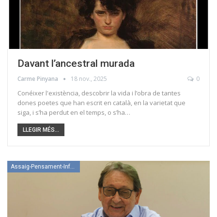
Davant l’ancestral murada
Carme Pinyana
18 nov., 2025
0
Conéixer l'existència, descobrir la vida i l’obra de tantes
dones poetes que han escrit en català, en la varietat que
siga, i s’ha perdut en el temps, o s’ha…
LLEGIR MÉS...
Assaig-Pensament-Informació