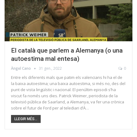
El català que parlem a Alemanya (o una
autoestima mal entesa)
Àngel Cano
31 gen., 2022
0
Entre els diferents mals que patim els valencians hi ha el de
la baixa autoestima; una baixa autoestima, si més no, des del
punt de vista lingüístic i nacional. El penúltim episodi s’ha
viscut fa només uns dies. Patrick Weimer, periodista de la
televisió pública de Saarland, a Alemanya, va fer una crònica
sobre el futur de Ford per al telediari d’À…
LLEGIR MÉS...