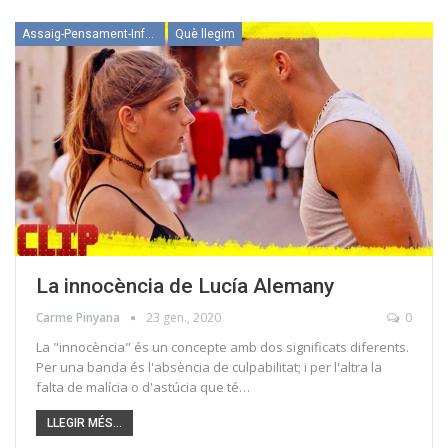
Assaig-Pensament-Informació
Què llegim
La innocència de Lucía Alemany
Carme Pinyana
23 gen., 2020
0
La "innocència" és un concepte amb dos significats diferents.
Per una banda és l'absència de culpabilitat; i per l'altra la
falta de malícia o d'astúcia que té…
LLEGIR MÉS...