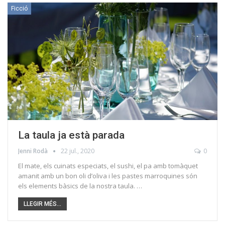
Ficció
La taula ja està parada
Jenni Rodà
22 jul., 2020
0
El mate, els cuinats especiats, el sushi, el pa amb tomàquet
amanit amb un bon oli d’oliva i les pastes marroquines són
els elements bàsics de la nostra taula. …
LLEGIR MÉS...