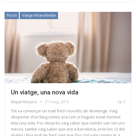
Ficció
Viatge intransferible
Un viatge, una nova vida
Miquel Moyano
21 maig, 2019
0
Tot va començar un matí fred i nuvolós de diumenge. Vaig
despertar d'un llarg somni, era com si hagués estat dormint
tota una vida. Poc després vaig saber que només van ser uns
mesos, també vaig saber que era a Barcelona, eren les 12 del
migdia i feia molt de fred, tant que fins i tot vaig començar a