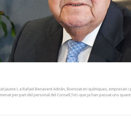
t Jaume I, a Rafael Benavent Adrián, llicenciat en químiques, empresari i p
enat per part del personal del Consell,Tot i que ja han passat uns quant