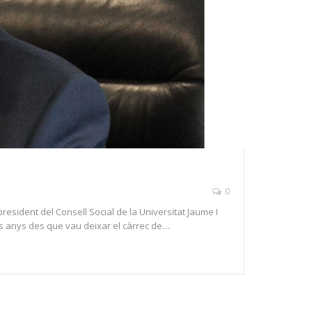
0
resident del Consell Social de la Universitat Jaume I
s anys des que vau deixar el càrrec de…