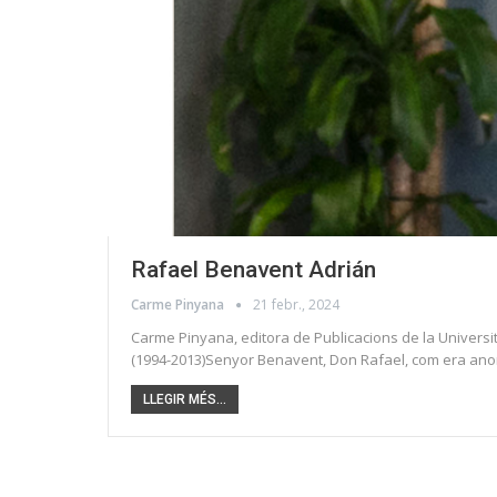
Rafael Benavent Adrián
Carme Pinyana
21 febr., 2024
Carme Pinyana, editora de Publicacions de la Universita
(1994-2013)Senyor Benavent, Don Rafael, com era anom
LLEGIR MÉS...