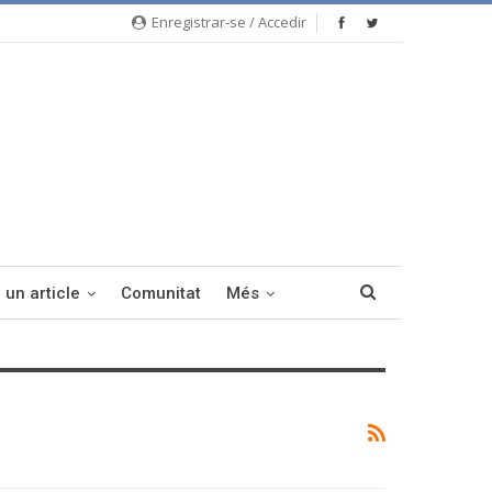
Enregistrar-se / Accedir
 un article
Comunitat
Més