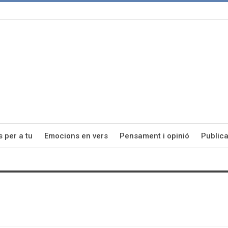
s per a tu
Emocions en vers
Pensament i opinió
Publica