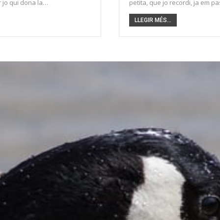
r jo qui dona la…
petita, que jo recordi, ja em 
LLEGIR MÉS...