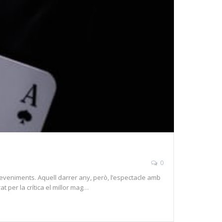
0
sdeveniments. Aquell darrer any, però, l’espectacle amb
t per la crítica el millor mag…