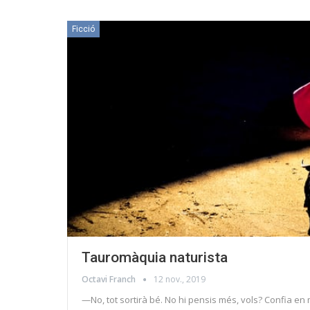
Ficció
Tauromàquia naturista
Octavi Franch
12 nov., 2019
—No, tot sortirà bé. No hi pensis més, vols? Confia en 