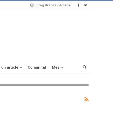
Enregistrar-se / Accedir
 un article
Comunitat
Més