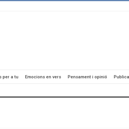
s per a tu
Emocions en vers
Pensament i opinió
Publica