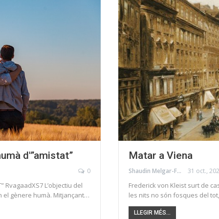
umà d'”amistat”
Matar a Viena
0
Shaudin Melgar-Foraster
31 oct., 20
 RvagaadXS7 L’objectiu del
Frederick von Kleist surt de ca
en el gènere humà. Mitjançant…
les nits no són fosques del to
LLEGIR MÉS...