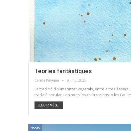
Teories fantàstiques
Carme Pinyana
9 juny, 2025
La tradició d’humanitzar vegetals, entre altres éssers,
tradició secular, i en totes les civilitzacions. A les F
LLEGIR MÉS...
Ficció