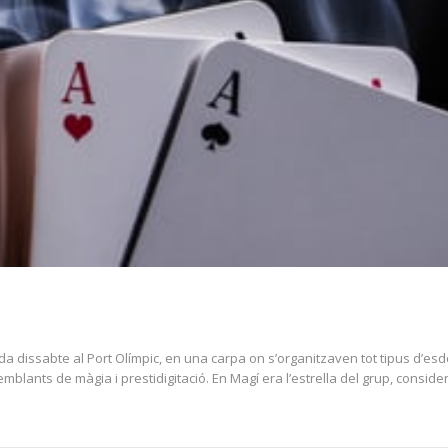
ada dissabte al Port Olímpic, en una carpa on s’organitzaven tot tipus d’e
blants de màgia i prestidigitació. En Magí era l’estrella del grup, considera