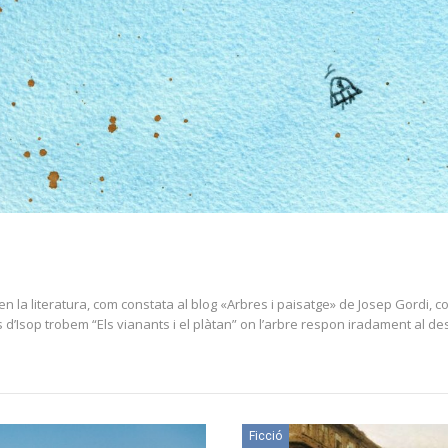
 en la literatura, com constata al blog «Arbres i paisatge» de Josep Gordi, 
aules d’Isop trobem “Els vianants i el plàtan” on l’arbre respon iradament al 
Ficció