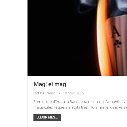
Magí el mag
Octavi Franch
19 nov., 2019
Eren el trio d’èxit a la Barcelona nocturna. Actuaven c
majúscules requeia en tots tres i llurs números inversem
LLEGIR MÉS...