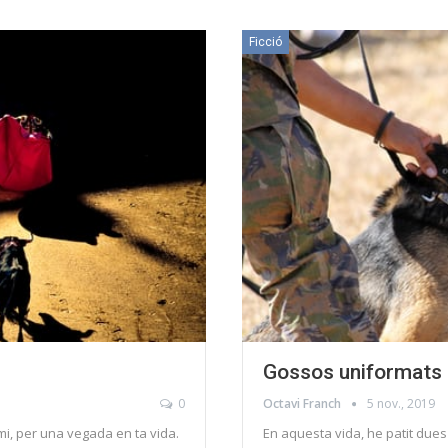
Ficció
Gossos uniformats
0
Octavi Franch
5 nov., 2019
mi, per una vegada en ta vida.
En aquesta vida, he patit dues