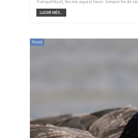
Tranquil•litza’t, fes-me aquest favor. Sempre he de se
LLEGIR MÉS...
Ficció