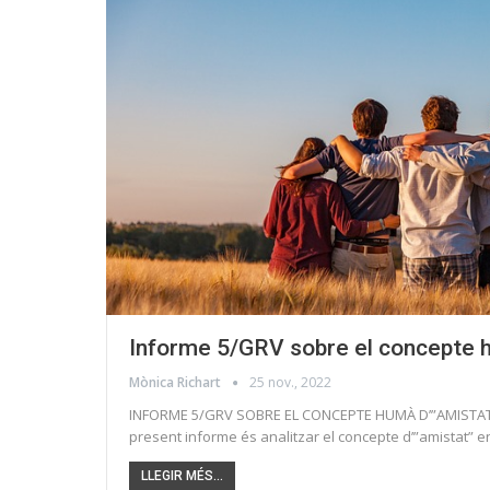
Informe 5/GRV sobre el concepte h
Mònica Richart
25 nov., 2022
INFORME 5/GRV SOBRE EL CONCEPTE HUMÀ D’”AMISTAT”
present informe és analitzar el concepte d’”amistat” 
LLEGIR MÉS...