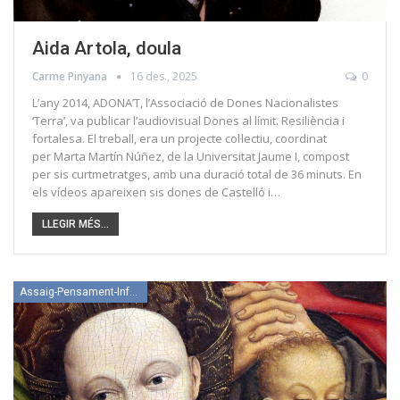
Aida Artola, doula
Carme Pinyana
16 des., 2025
0
L’any 2014, ADONA’T, l’Associació de Dones Nacionalistes
‘Terra’, va publicar l’audiovisual Dones al límit. Resiliència i
fortalesa. El treball, era un projecte col·lectiu, coordinat
per Marta Martín Núñez, de la Universitat Jaume I, compost
per sis curtmetratges, amb una duració total de 36 minuts. En
els vídeos apareixen sis dones de Castelló i…
LLEGIR MÉS...
Assaig-Pensament-Informació