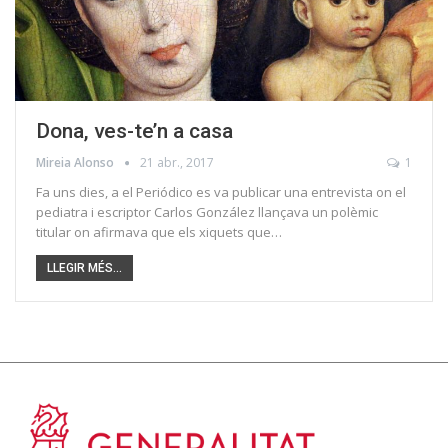
Dona, ves-te’n a casa
Mireia Alonso
21 abr., 2017
1
Fa uns dies, a el Periódico es va publicar una entrevista on el
pediatra i escriptor Carlos González llançava un polèmic
titular on afirmava que els xiquets que…
LLEGIR MÉS...