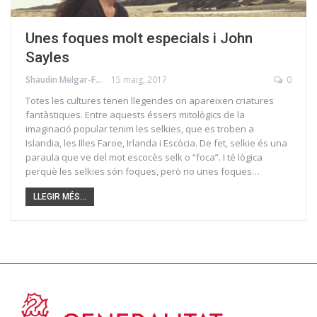
Unes foques molt especials i John
Sayles
Shaudin Melgar-Foraster
15 maig, 2017
0
Totes les cultures tenen llegendes on apareixen criatures
fantàstiques. Entre aquests éssers mitològics de la
imaginació popular tenim les selkies, que es troben a
Islandia, les Illes Faroe, Irlanda i Escòcia. De fet, selkie és una
paraula que ve del mot escocès selk o “foca”. I té lògica
perquè les selkies són foques, però no unes foques…
LLEGIR MÉS...