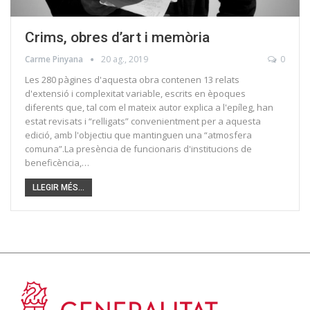
Crims, obres d’art i memòria
Carme Pinyana
20 ag., 2019
0
Les 280 pàgines d'aquesta obra contenen 13 relats
d'extensió i complexitat variable, escrits en èpoques
diferents que, tal com el mateix autor explica a l'epíleg, han
estat revisats i “relligats” convenientment per a aquesta
edició, amb l'objectiu que mantinguen una “atmosfera
comuna”.La presència de funcionaris d'institucions de
beneficència,…
LLEGIR MÉS...