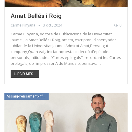
Amat Bellés i Roig
Carme Pinyana
3 oct., 2024
0
Carme Pinyana, editora de Publicacions de la Universitat
Jaume I, a Amat Bellés i Roig, artista, escriptor i dissenyador
jubilat de la Universitat Jaume IAdmirat Amat,Benvolgut
company,Quan vaig iniciar aquesta col·lecció d'epístoles
personals, intitulades "Cartes epilogals", recordant les Cartes
prologals, de l’impressor Aldo Manuzio, pensava…
LLEGIR MÉS...
Assaig-Pensament-Informació