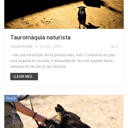
Tauromàquia naturista
Octavi Franch
12 nov., 2019
0
—No, tot sortirà bé. No hi pensis més, vols? Confia en mi, per
una vegada en ta vida. Tranquil•litza’t, fes-me aquest favor.
Sempre he de ser jo qui dona la…
LLEGIR MÉS...
Ficció