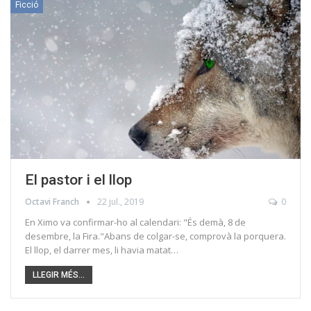
Ficció
El pastor i el llop
Octavi Franch
22 jul., 2019
0
En Ximo va confirmar-ho al calendari: "És demà, 8 de
desembre, la Fira."Abans de colgar-se, comprovà la porquera.
El llop, el darrer mes, li havia matat…
LLEGIR MÉS...