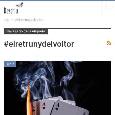
Inici
#elretrunydelvoltor
Navegació de la etiqueta
#elretrunydelvoltor
Ficció