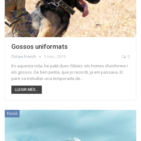
Gossos uniformats
Octavi Franch
5 nov., 2019
0
En aquesta vida, he patit dues fòbies: els homes d’uniforme i
els gossos. De ben petita, que jo recordi, ja em passava. El
pare va treballar una temporada de…
LLEGIR MÉS...
Ficció