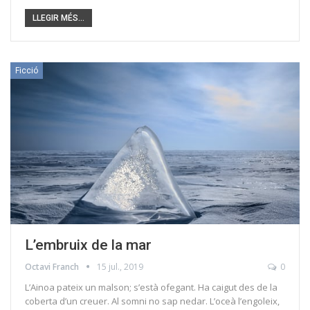
LLEGIR MÉS...
Ficció
L’embruix de la mar
Octavi Franch
15 jul., 2019
0
L’Ainoa pateix un malson; s’està ofegant. Ha caigut des de la
coberta d’un creuer. Al somni no sap nedar. L’oceà l’engoleix,