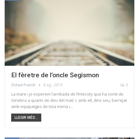
El fèretre de l’oncle Segismon
Octavi Franch
8 ag., 2019
0
La mare i jo esperem l’arribada de l’Intercity que ha sortit de
Ginebra a quarts de deu del matí. I, amb ell, dins seu, barrejat
amb equipatges de tota mena i…
LLEGIR MÉS...