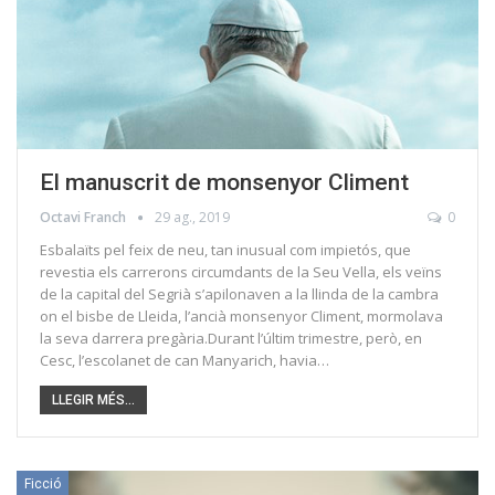
El manuscrit de monsenyor Climent
Octavi Franch
29 ag., 2019
0
Esbalaïts pel feix de neu, tan inusual com impietós, que
revestia els carrerons circumdants de la Seu Vella, els veïns
de la capital del Segrià s’apilonaven a la llinda de la cambra
on el bisbe de Lleida, l’ancià monsenyor Climent, mormolava
la seva darrera pregària.Durant l’últim trimestre, però, en
Cesc, l’escolanet de can Manyarich, havia…
LLEGIR MÉS...
Ficció