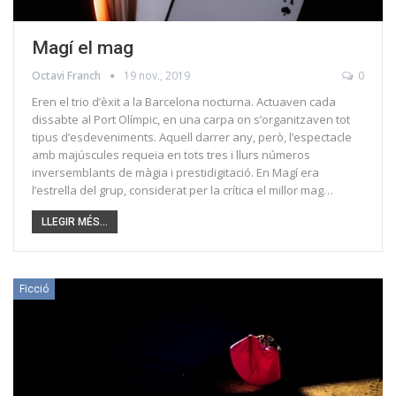
Magí el mag
Octavi Franch
19 nov., 2019
0
Eren el trio d’èxit a la Barcelona nocturna. Actuaven cada
dissabte al Port Olímpic, en una carpa on s’organitzaven tot
tipus d’esdeveniments. Aquell darrer any, però, l’espectacle
amb majúscules requeia en tots tres i llurs números
inversemblants de màgia i prestidigitació. En Magí era
l’estrella del grup, considerat per la crítica el millor mag…
LLEGIR MÉS...
Ficció