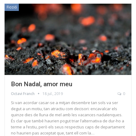
Ficció
Bon Nadal, amor meu
Octavi Franch
18 jul., 2019
0
Si van acordar casar-se a mitjan desembre tan sols va ser
degut a un motiu, tan atractiu com decisori: encavalcar els
quinze dies de lluna de mel amb les vacances nadalenques.
És clar que també haurien pogut triar l’alternativa de dur-ho a
terme a l’estiu, però els seus respectius caps de departament
no haurien pas acceptat que, tant ell com la…