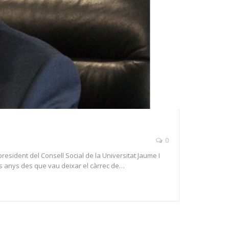
0
resident del Consell Social de la Universitat Jaume I
s anys des que vau deixar el càrrec de…