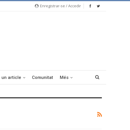
Enregistrar-se / Accedir
 un article
Comunitat
Més