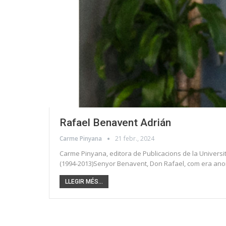
Rafael Benavent Adrián
Carme Pinyana
21 febr., 2024
Carme Pinyana, editora de Publicacions de la Universita
(1994-2013)Senyor Benavent, Don Rafael, com era anom
LLEGIR MÉS...