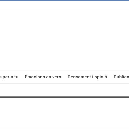
s per a tu
Emocions en vers
Pensament i opinió
Publica