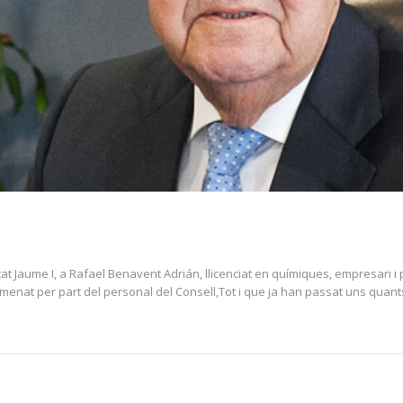
t Jaume I, a Rafael Benavent Adrián, llicenciat en químiques, empresari i p
enat per part del personal del Consell,Tot i que ja han passat uns quant