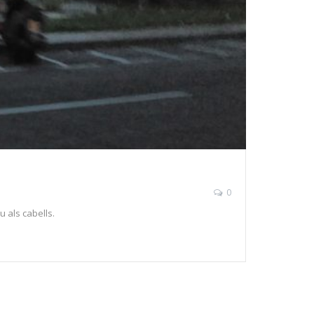
0
u als cabells.