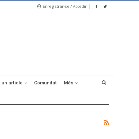
Enregistrar-se / Accedir
 un article
Comunitat
Més