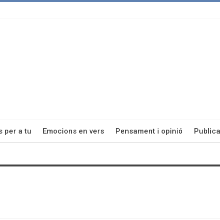
s per a tu
Emocions en vers
Pensament i opinió
Publica