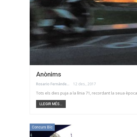
Anònims
Rosario Fernández
12 des., 2017
Tots els dies puja a la línia 71, recordant la seua èpoc
LLEGIR MÉS...
Concurs Blc