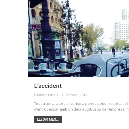
L’accident
Frederic Oriola
22 nov., 2017
Tirat a terra, atordit i sense a penes poder respirar, 
d’entropessar amb un dels autobusos de l’empresa me
LLEGIR MÉS...