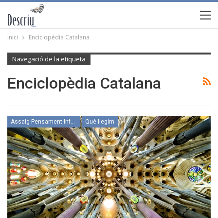
Inici
Enciclopèdia Catalana
Navegació de la etiqueta
Enciclopèdia Catalana
Assaig-Pensament-Informació
Què llegim