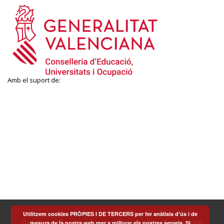
Amb el suport de:
Utilitzem cookies PRÒPIES I DE TERCERS per fer anàlisis d'ús i de
mesura de la nostra web mer a millorar els nostres serveis. Si
Què som
Termes i condicions
Política de privacitat