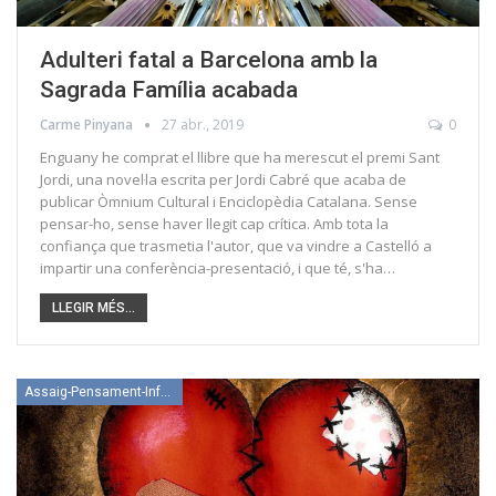
Adulteri fatal a Barcelona amb la
Sagrada Família acabada
Carme Pinyana
27 abr., 2019
0
Enguany he comprat el llibre que ha merescut el premi Sant
Jordi, una novel·la escrita per Jordi Cabré que acaba de
publicar Òmnium Cultural i Enciclopèdia Catalana. Sense
pensar-ho, sense haver llegit cap crítica. Amb tota la
confiança que trasmetia l'autor, que va vindre a Castelló a
impartir una conferència-presentació, i que té, s'ha…
LLEGIR MÉS...
Assaig-Pensament-Informació