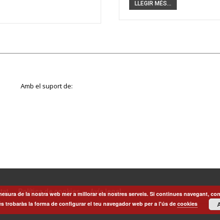
LLEGIR MÉS...
Amb el suport de:
tat
Política de cookies
Avís legal
esura de la nostra web mer a millorar els nostres serveis. Si continues navegant, con
s trobaràs la forma de configurar el teu navegador web per a l'ús de
cookies