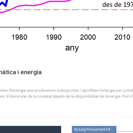
àtica i energia
s d’energia que produeixen, transporten i aprofiten l’energia per a moltes
es. El benestar de la societat depén de la disponibilitat de l’energia. Però 
Assaig-Pensament-Informació