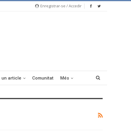
Enregistrar-se / Accedir
 un article
Comunitat
Més