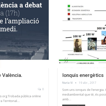
e València.
Ionquis energètics
Nuria Vi
19 abr., 2017
0
Som uns ionquis de l’energia. 
mediambiental que té, és possi
to.org Trobada pública online
amb…
ra Territorial…