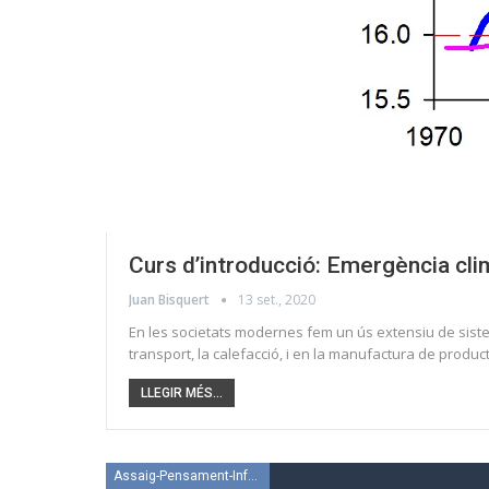
Curs d’introducció: Emergència clim
Juan Bisquert
13 set., 2020
En les societats modernes fem un ús extensiu de sisteme
transport, la calefacció, i en la manufactura de product
LLEGIR MÉS...
Assaig-Pensament-Informació