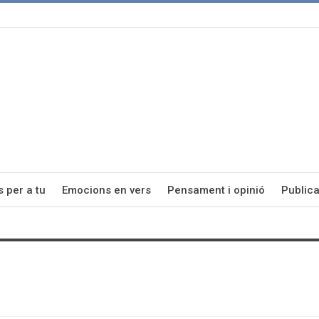
s per a tu
Emocions en vers
Pensament i opinió
Publica