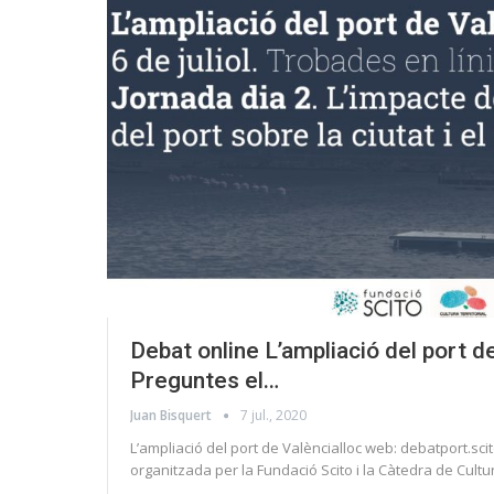
Debat online L’ampliació del port d
Preguntes el…
Juan Bisquert
7 jul., 2020
L’ampliació del port de Valèncialloc web: debatport.sci
organitzada per la Fundació Scito i la Càtedra de Cultu