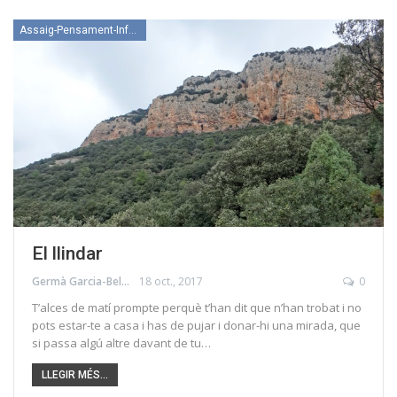
Assaig-Pensament-Informació
El llindar
Germà Garcia-Belmonte
18 oct., 2017
0
T’alces de matí prompte perquè t’han dit que n’han trobat i no
pots estar-te a casa i has de pujar i donar-hi una mirada, que
si passa algú altre davant de tu…
LLEGIR MÉS...