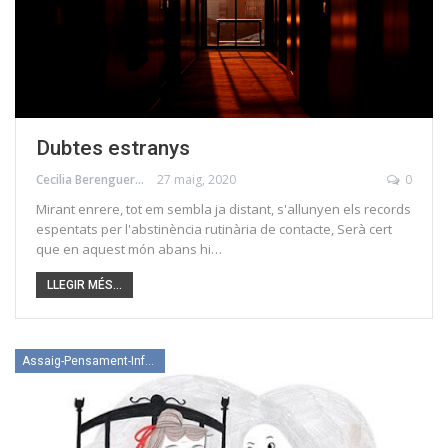
Dubtes estranys
Cecilia Berenguer
27 maig, 2020
0
Mirant enrere, tot em sembla ja distant, s'allunyen els records
espentats per l'abstinència rutinària de contacte, Serà cert
que en aquest món abans hi…
LLEGIR MÉS...
Assaig-Pensament-Informació