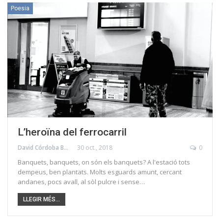
Poesia
L’heroïna del ferrocarril
David Córdoba Bou
30 oct., 2018
0
Banquets, banquets, on són els banquets? A l'estació tots
dempeus, ben plantats. Molts esguards amunt, cercant
andanes, pocs avall, al sòl pulcre i sense…
LLEGIR MÉS...