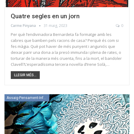
Quatre segles en un jorn
Carme Pinyana
31 maig, 2023
0
Per què l’endivinadora Bernardeta fa formatge amb les
cabres que bamben pels racons de casa? Perquè és com si
fes màgia. Què pot haver de més punyent i anguniós que
deixar parir una dona a la presó immunda i plena de rates, o
torturar de la manera més cruenta, fins a la mort, el bandoler
Clavell?L’esperadíssima tercera novel·la d’Irene Solà,…
LLEGIR MÉS...
Assaig-Pensament-Informació