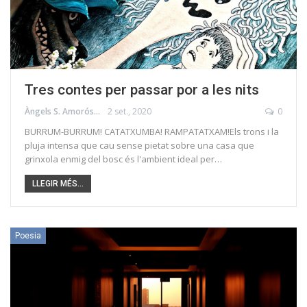
Tres contes per passar por a les nits
Àngels S. Amorós
2 set., 2020
0
BURRUM-BURRUM! CATATXUMBA! RAMPATATXAM!Els trons i la
pluja intensa que cau sense pietat sobre una casa que
grinxola enmig del bosc és l'ambient ideal per…
LLEGIR MÉS...
Poesia