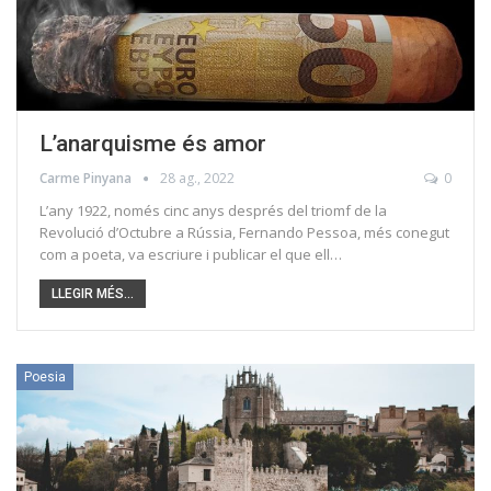
L’anarquisme és amor
Carme Pinyana
28 ag., 2022
0
L’any 1922, només cinc anys després del triomf de la
Revolució d’Octubre a Rússia, Fernando Pessoa, més conegut
com a poeta, va escriure i publicar el que ell…
LLEGIR MÉS...
Poesia