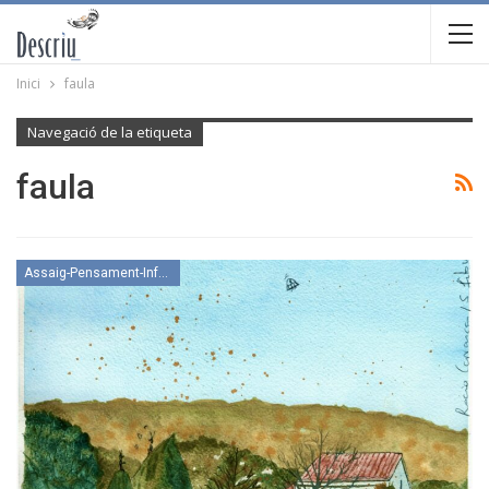
Inici
faula
Navegació de la etiqueta
faula
Assaig-Pensament-Informació