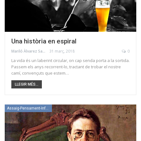
Una història en espiral
Mariló Àlvarez Sanchis
31 març, 2018
0
La vida és un laberint circular, on cap senda porta a la sortida.
Passem els anys recorrent-lo, tractant de trobar el nostre
camí, convençuts que estem…
LLEGIR MÉS...
Assaig-Pensament-Informació