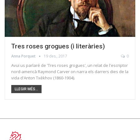
Tres roses grogues (i literàries)
Anna Porquet
19 des., 2017
0
Avui us parlaré de 'Tres roses grogues', un relat de l'escriptor
nord-americà Raymond Carver on narra els darrers dies de la
vida d'Anton Txèkhov (1860-1904).
LLEGIR MÉS...