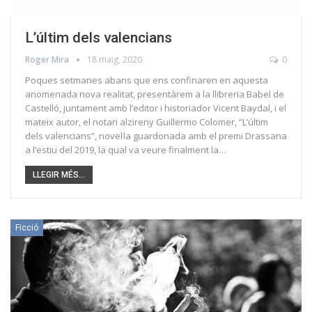
L’últim dels valencians
Roger Mira
18 maig, 2020
0
Poques setmanes abans que ens confinaren en aquesta
anomenada nova realitat, presentàrem a la llibreria Babel de
Castelló, juntament amb l’editor i historiador Vicent Baydal, i el
mateix autor, el notari alzireny Guillermo Colomer, “L’últim
dels valencians”, novel·la guardonada amb el premi Drassana
a l’estiu del 2019, la qual va veure finalment la…
LLEGIR MÉS...
Ficció