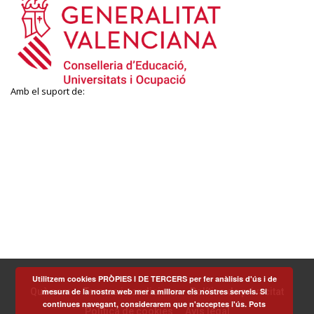
Amb el suport de:
Utilitzem cookies PRÒPIES I DE TERCERS per fer anàlisis d'ús i de
mesura de la nostra web mer a millorar els nostres serveis. Si
Què som
Termes i condicions
Política de privacitat
continues navegant, considerarem que n'acceptes l'ús. Pots
Política de cookies
Avís legal