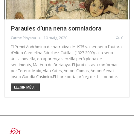
Paraules d’una nena somniadora
Carme Pinyana
10 maig, 2020
0
El Premi Andròmina de narrativa de 1975 va ser per a l’autora
d’Altea Carmelina Sánchez-Cutillas (1927-2009), a la seua
única novel·la, en aparença senzilla però plena de
sentiments, Matèria de Bretanya. El jurat estava conformat
per Terenci Moix, Alan Yates, Antoni Comas, Antoni Seva i
Josep Gandia Casimiro.El llibre porta pròleg de l’historiador…
LLEGIR MÉS...