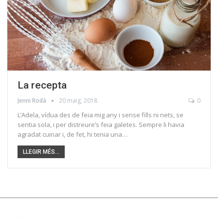
La recepta
Jenni Rodà
20 maig, 2018
0
L’Adela, vídua des de feia mig any i sense fills ni nets, se
sentia sola, i per distreure’s feia galetes. Sempre li havia
agradat cuinar i, de fet, hi tenia una…
LLEGIR MÉS...