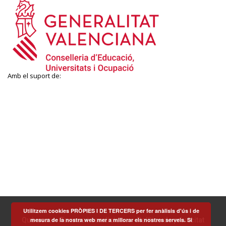
Amb el suport de:
Utilitzem cookies PRÒPIES I DE TERCERS per fer anàlisis d'ús i de
mesura de la nostra web mer a millorar els nostres serveis. Si
Què som
Termes i condicions
Política de privacitat