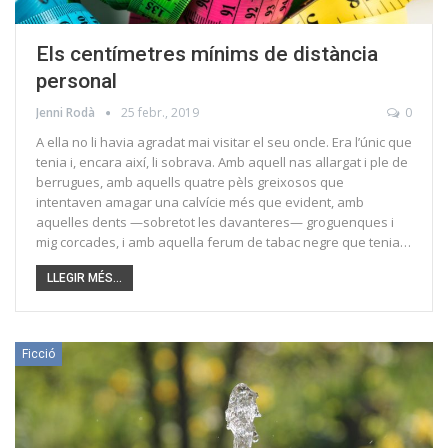
Els centímetres mínims de distància
personal
Jenni Rodà
25 febr., 2019
0
A ella no li havia agradat mai visitar el seu oncle. Era l’únic que
tenia i, encara així, li sobrava. Amb aquell nas allargat i ple de
berrugues, amb aquells quatre pèls greixosos que
intentaven amagar una calvície més que evident, amb
aquelles dents —sobretot les davanteres— groguenques i
mig corcades, i amb aquella ferum de tabac negre que tenia…
LLEGIR MÉS...
Ficció