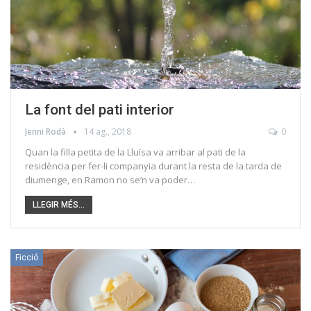
La font del pati interior
Jenni Rodà
14 ag., 2018
0
Quan la filla petita de la Lluïsa va arribar al pati de la
residència per fer-li companyia durant la resta de la tarda de
diumenge, en Ramon no se’n va poder…
LLEGIR MÉS...
Ficció