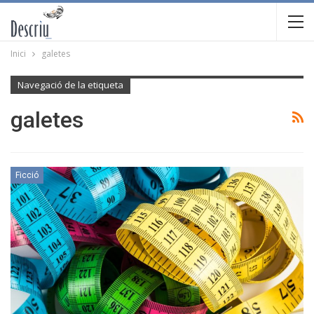
Inici
galetes
Navegació de la etiqueta
galetes
Ficció