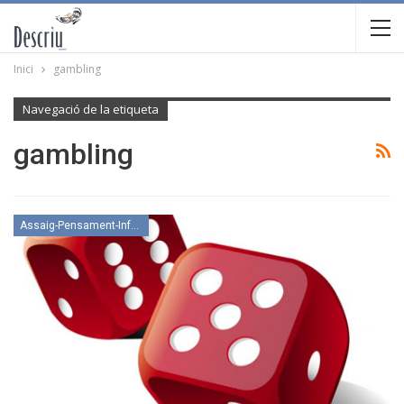
Inici
gambling
Navegació de la etiqueta
gambling
Assaig-Pensament-Informació