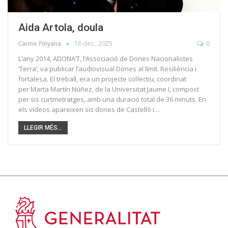
Aida Artola, doula
Carme Pinyana
16 des., 2025
0
L’any 2014, ADONA’T, l’Associació de Dones Nacionalistes
‘Terra’, va publicar l’audiovisual Dones al límit. Resiliència i
fortalesa. El treball, era un projecte col·lectiu, coordinat
per Marta Martín Núñez, de la Universitat Jaume I, compost
per sis curtmetratges, amb una duració total de 36 minuts. En
els vídeos apareixen sis dones de Castelló i…
LLEGIR MÉS...