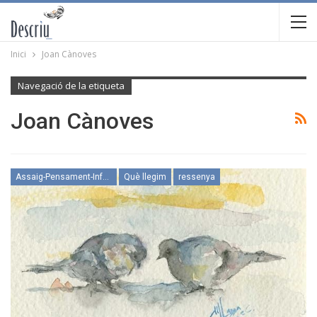
Inici
Joan Cànoves
Navegació de la etiqueta
Joan Cànoves
Assaig-Pensament-Informació
Què llegim
ressenya