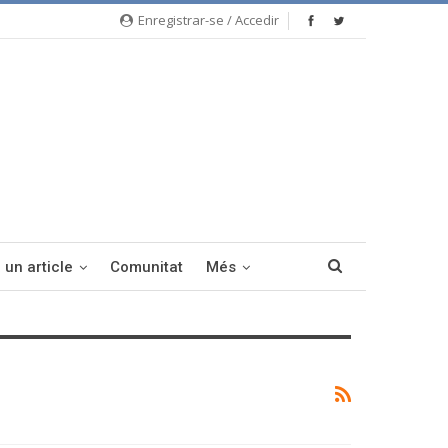
Enregistrar-se / Accedir
 un article
Comunitat
Més