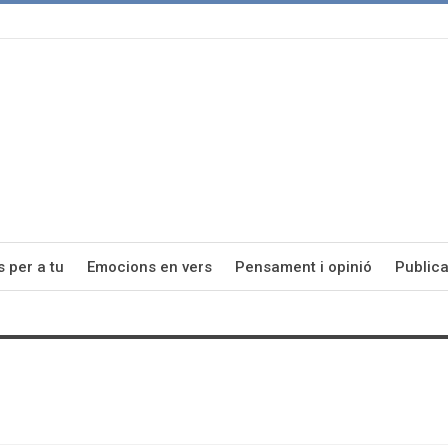
s per a tu
Emocions en vers
Pensament i opinió
Publica