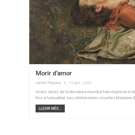
Morir d’amor
Carme Pinyana
19 gen., 2026
Grans obres de la literatura mundial han explorat el t
fins a l’actualitat. Les celebèrrimes novel·les Madame 
LLEGIR MÉS...