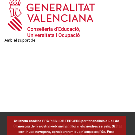
Amb el suport de:
Utilitzem cookies PRÒPIES I DE TERCERS per fer anàlisis d'ús i de
mesura de la nostra web mer a millorar els nostres serveis. Si
Què som
Termes i condicions
Política de privacitat
continues navegant, considerarem que n'acceptes l'ús. Pots
Política de cookies
Avís legal