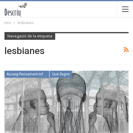
Inici
lesbianes
Navegació de la etiqueta
lesbianes
Assaig-Pensament-Informació
Què llegim