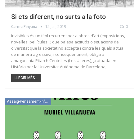
Si ets diferent, no surts a la foto
Carme Pinyana
15 jul., 2019
0
Invisibles és un títol recurrent per a obres d'art (exposicions,
novel·les, pel·lícules...) que palesa actituds o situacions de
diversitat que la societat no accepta i contra les quals actua
de manera agressiva, i conseqüentment, obliga a
amagar.Laia Pitarch Centelles (Les Useres), gratuada en
Història per la Universitat Autònoma de Barcelona,…
LLEGIR MÉS...
Assaig-Pensament-Informació