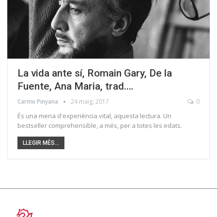
La vida ante sí, Romain Gary, De la
Fuente, Ana Maria, trad.…
Carme Pinyana
24 maig, 2017
0
És una mena d'experiència vital, aquesta lectura. Un
bestseller comprehensible, a més, per a totes les edats.
LLEGIR MÉS...