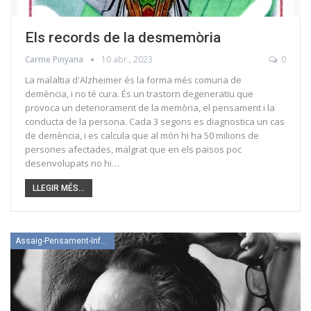
Els records de la desmemòria
Carme Pinyana
10 abr., 2023
0
La malaltia d'Alzheimer és la forma més comuna de
demència, i no té cura. És un trastorn degeneratiu que
provoca un deteriorament de la memòria, el pensament i la
conducta de la persona. Cada 3 segons es diagnostica un cas
de demència, i es calcula que al món hi ha 50 milions de
persones afectades, malgrat que en els països poc
desenvolupats no hi…
LLEGIR MÉS...
Assaig-Pensament-Informació