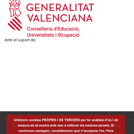
Amb el suport de:
Utilitzem cookies PRÒPIES I DE TERCERS per fer anàlisis d'ús i de
mesura de la nostra web mer a millorar els nostres serveis. Si
Què som
Termes i condicions
Política de privacitat
continues navegant, considerarem que n'acceptes l'ús. Pots
Política de cookies
Avís legal