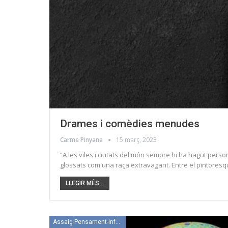
Drames i comèdies menudes
Carme Pinyana
15 març, 2023
“A les viles i ciutats del món sempre hi ha hagut pers
glossats com una raça extravagant. Entre el pintoresq
LLEGIR MÉS...
Assaig-Pensament-Informació