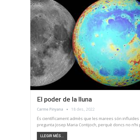
El poder de la lluna
Carme Pinyana
18 des., 2022
És científicament admès que les marees són influïdes pe
pregunta Josep Maria Contijoch, perquè doncs no n’h
LLEGIR MÉS...