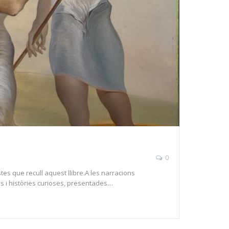
0
stes que recull aquest llibre.A les narracions
s i històries curioses, presentades…