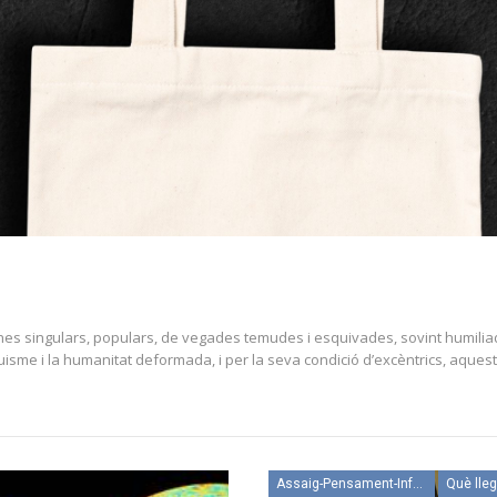
ones singulars, populars, de vegades temudes i esquivades, sovint humiliad
uisme i la humanitat deformada, i per la seva condició d’excèntrics, aque
Assaig-Pensament-Informació
Què lle