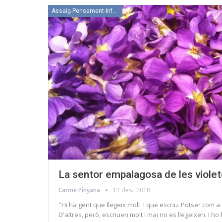
Assaig-Pensament-Informació
La sentor empalagosa de les viole
Carme Pinyana
11 des., 2018
"Hi ha gent que llegeix molt. I que escriu. Potser com 
D'altres, però, escriuen molt i mai no es llegeixen. I h