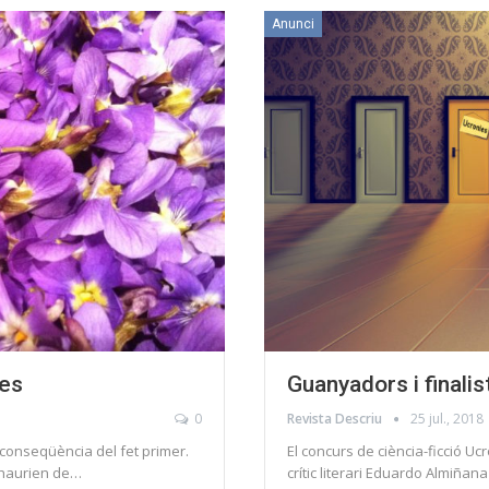
Anunci
tes
Guanyadors i finali
0
Revista Descriu
25 jul., 2018
a conseqüència del fet primer.
El concurs de ciència-ficció Ucr
o haurien de…
crític literari Eduardo Almiñana 