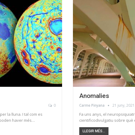
Anomalies
0
Carme Pinyana
21 juny, 2021
r la lluna. I tal com es
Fa uns anys, el neuropsiquiatr
i poden haver més…
cientificodivulgatiu sobre què
LLEGIR MÉS...