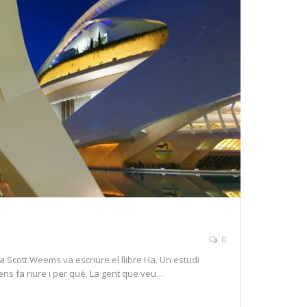
0
a Scott Weems va escriure el llibre Ha. Un estudi
 ens fa riure i per què. La gent que veu…