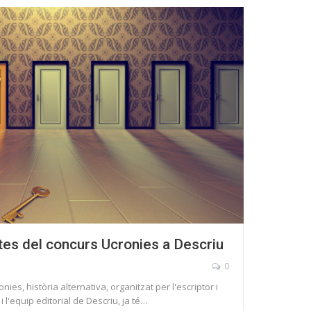
stes del concurs Ucronies a Descriu
0
onies, història alternativa, organitzat per l'escriptor i
i l'equip editorial de Descriu, ja té…