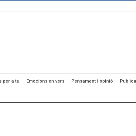
s per a tu
Emocions en vers
Pensament i opinió
Publica