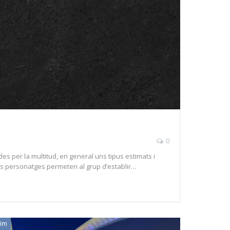
0
es per la multitud, en general uns tipus estimats i
sts personatges permeten al grup d’establir…
gim