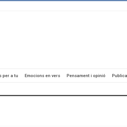
s per a tu
Emocions en vers
Pensament i opinió
Publica