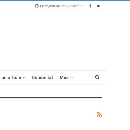
Enregistrar-se / Accedir
 un article
Comunitat
Més