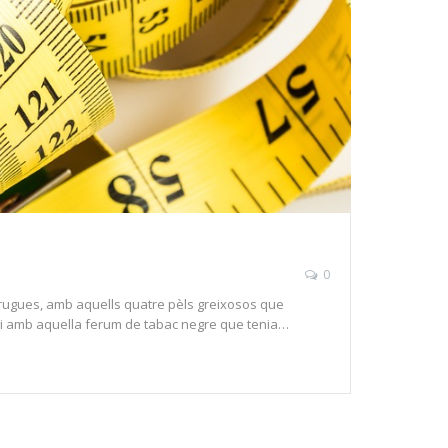
0
 berrugues, amb aquells quatre pèls greixosos que
i amb aquella ferum de tabac negre que tenia…