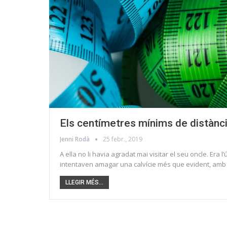
Els centímetres mínims de distànc
Jenni Rodà
25 febr., 2019
A ella no li havia agradat mai visitar el seu oncle. Era
intentaven amagar una calvície més que evident, amb
LLEGIR MÉS...