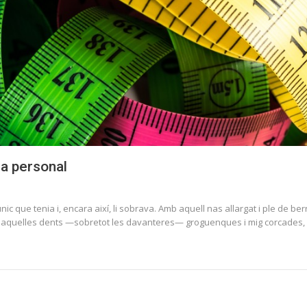
ia personal
 l’únic que tenia i, encara així, li sobrava. Amb aquell nas allargat i ple de
 aquelles dents —sobretot les davanteres— groguenques i mig corcades, 