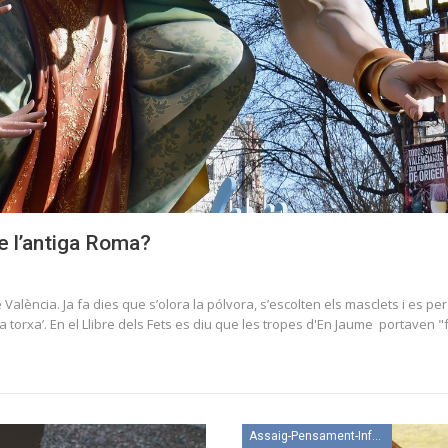
e l’antiga Roma?
 València. Ja fa dies que s’olora la pólvora, s’escolten els masclets i es p
tita torxa’. En el Llibre dels Fets es diu que les tropes d'En Jaume portaven 
Assaig-Pensament-Informació