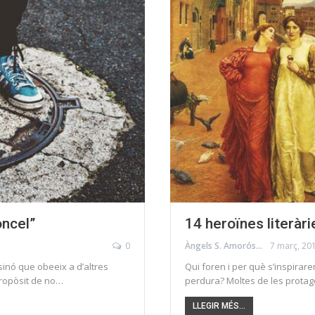
oncel”
14 heroïnes literàri
0
Àngels S. Amorós
7 març, 20
sinó que obeeix a d’altres
Qui foren i per què s’inspira
propòsit de no…
perdura? Moltes de les protago
LLEGIR MÉS...