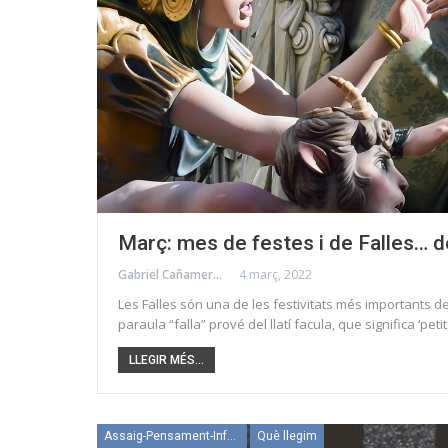
Març: mes de festes i de Falles… d
Gabriel Cañamero
4 març, 2022
Les Falles són una de les festivitats més importants de
paraula “falla” prové del llatí facula, que significa ‘pe
LLEGIR MÉS...
Assaig-Pensament-Informació
Què llegim