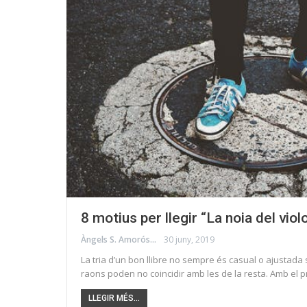
8 motius per llegir “La noia del viol
Àngels S. Amorós
30 juny, 2019
La tria d’un bon llibre no sempre és casual o ajustada 
raons poden no coincidir amb les de la resta. Amb el 
LLEGIR MÉS...