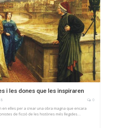
es i les dones que les inspiraren
18
0
ren en elles per a crear una obra magna que encara
nistes de ficció de les històries més llegides…