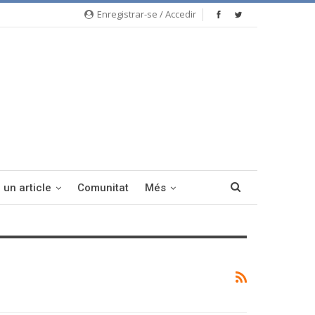
Enregistrar-se / Accedir
 un article
Comunitat
Més