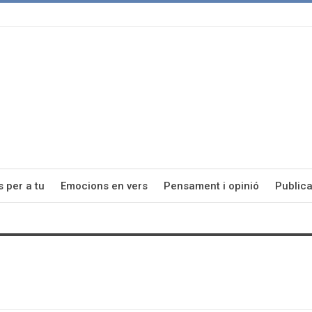
s per a tu
Emocions en vers
Pensament i opinió
Publica