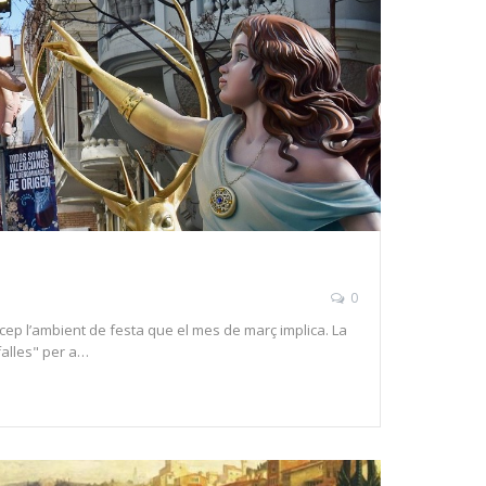
0
ercep l’ambient de festa que el mes de març implica. La
"falles" per a…