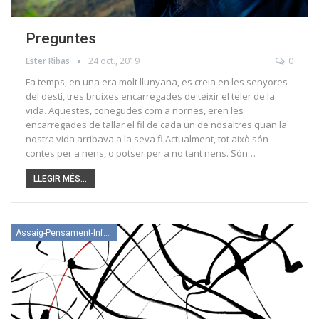
Preguntes
Ester Ribas
24 oct., 2019
0
Fa temps, en una era molt llunyana, es creia en les senyores
del destí, tres bruixes encarregades de teixir el teler de la
vida. Aquestes, conegudes com a nornes, eren les
encarregades de tallar el fil de cada un de nosaltres quan la
nostra vida arribava a la seva fi.Actualment, tot això són
contes per a nens, o potser per a no tant nens. Són…
LLEGIR MÉS...
Assaig-Pensament-Informació