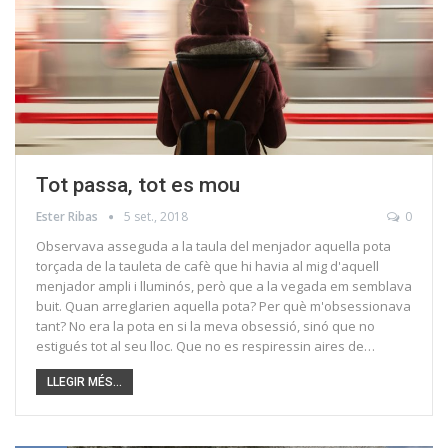
Tot passa, tot es mou
Ester Ribas
5 set., 2018
0
Observava asseguda a la taula del menjador aquella pota
torçada de la tauleta de cafè que hi havia al mig d'aquell
menjador ampli i lluminós, però que a la vegada em semblava
buit. Quan arreglarien aquella pota? Per què m'obsessionava
tant? No era la pota en si la meva obsessió, sinó que no
estigués tot al seu lloc. Que no es respiressin aires de…
LLEGIR MÉS...