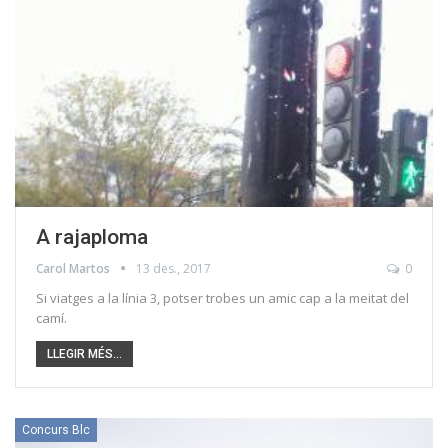
A rajaploma
Carol Martos
13 des., 2017
0
Si viatges a la línia 3, potser trobes un amic cap a la meitat del
camí.
LLEGIR MÉS...
Concurs Blc