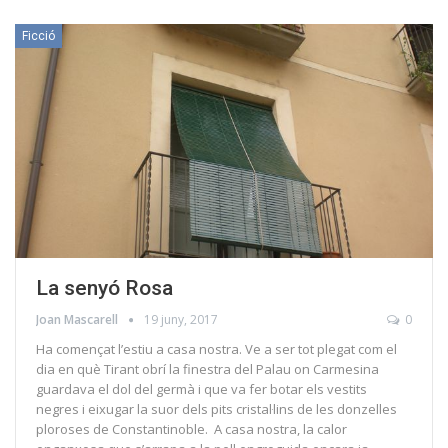
Ficció
La senyó Rosa
Joan Mascarell
19 juny, 2017
0
Ha començat l’estiu a casa nostra. Ve a ser tot plegat com el
dia en què Tirant obrí la finestra del Palau on Carmesina
guardava el dol del germà i que va fer botar els vestits
negres i eixugar la suor dels pits cristal·lins de les donzelles
ploroses de Constantinoble. A casa nostra, la calor