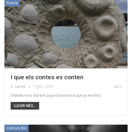
Poesia
I que els contes es conten
C. Carme
7 gen., 2018
0
Oblideu-vos durant aquesta estona que jo existisc.
LLEGIR MÉS...
Concurs Blc