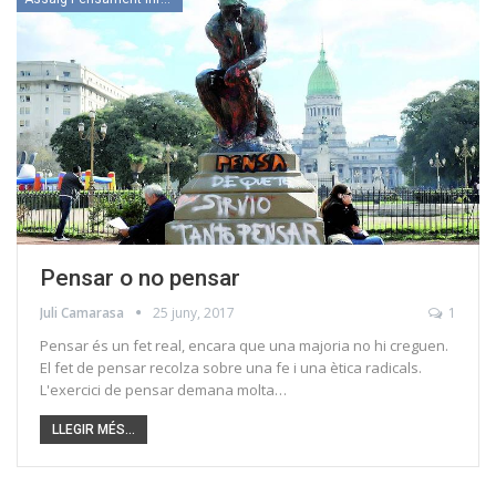
Pensar o no pensar
Juli Camarasa
25 juny, 2017
1
Pensar és un fet real, encara que una majoria no hi creguen.
El fet de pensar recolza sobre una fe i una ètica radicals.
L'exercici de pensar demana molta…
LLEGIR MÉS...