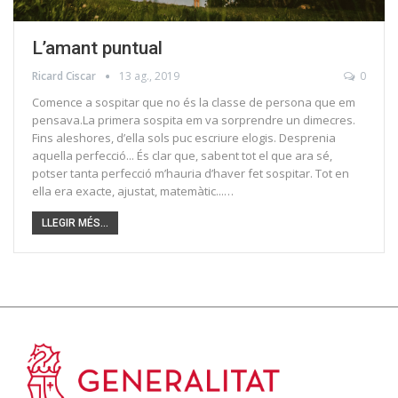
L’amant puntual
Ricard Ciscar
13 ag., 2019
0
Comence a sospitar que no és la classe de persona que em
pensava.La primera sospita em va sorprendre un dimecres.
Fins aleshores, d’ella sols puc escriure elogis. Desprenia
aquella perfecció... És clar que, sabent tot el que ara sé,
potser tanta perfecció m’hauria d’haver fet sospitar. Tot en
ella era exacte, ajustat, matemàtic...…
LLEGIR MÉS...