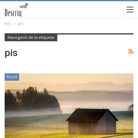
Inici
pis
Navegació de la etiqueta
pis
Ficció