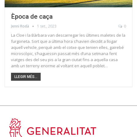
Època de caça
Jenni Rodà
1 set., 2023
0
La Cloe i la Bàrbara van descarregar les últimes maletes de la
furgoneta. Sort que a última hora s’havien decidit a llogar
aquell vehicle, perquè amb el cotxe que tenien elles, gairebé
microscòpic, s’haguessin passat més d’una setmana fent
viatges des del seu pis a la gran ciutat fins a aquella casa
amb un terreny enorme al voltant en aquell poblet…
LLEGIR MÉS...