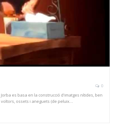
0
Jorba es basa en la construcció d'imatges nítides, ben
 voltors, ossets i aneguets (de peluix…