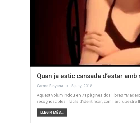
Quan ja estic cansada d’estar amb
Carme Pinyana
8 juny, 2018
Aquest volum inclou en 71 pàgines dos llibres "Madeix
recognoscibles i fàcils d'identificar, com l'art rupest
LLEGIR MÉS...