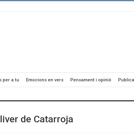
s per a tu
Emocions en vers
Pensament i opinió
Publica
iver de Catarroja