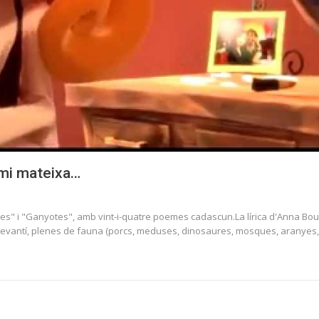
 mi mateixa…
es" i "Ganyotes", amb vint-i-quatre poemes cadascun.La lírica d'Anna Bou 
re llevantí, plenes de fauna (porcs, meduses, dinosaures, mosques, aranyes,