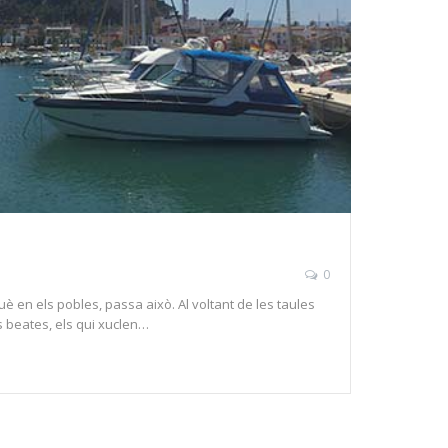
0
uè en els pobles, passa això. Al voltant de les taules
les beates, els qui xuclen…