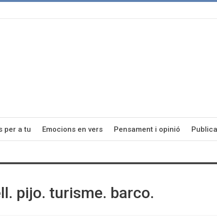
s per a tu
Emocions en vers
Pensament i opinió
Publica
. pijo. turisme. barco.