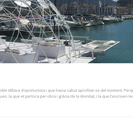
poble titllava d’oportunista i que havia sabut aprofitar-se del moment. Perq
ues: la que et pertoca per obra i gràcia de la divinitat, i la que t’escriuen 