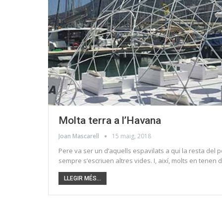
Molta terra a l’Havana
Joan Mascarell
15 maig, 2018
Pere va ser un d’aquells espavilats a qui la resta del 
sempre s’escriuen altres vides. I, així, molts en tenen d
LLEGIR MÉS...