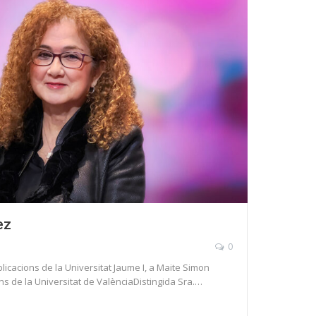
ez
0
icacions de la Universitat Jaume I, a Maite Simon
s de la Universitat de ValènciaDistingida Sra.…