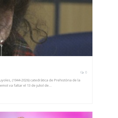
0
yoles, (1944-2026) catedràtica de Prehistòria de la
emot va faltar el 13 de juliol de…