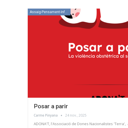
Assaig-Pensament-Informació
Posar a parir
Carme Pinyana
24 nov., 2025
ADONA'T, l'Associació de Dones Nacionalistes 'Terra', 