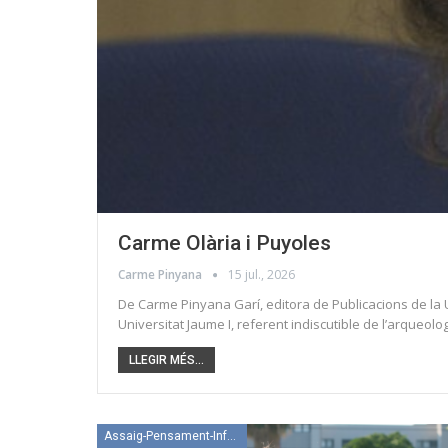
Carme Olària i Puyoles
Carme Pinyana
15 jul., 2026
De Carme Pinyana Garí, editora de Publicacions de la U
Universitat Jaume I, referent indiscutible de l’arqueolo
LLEGIR MÉS...
Assaig-Pensament-Informació