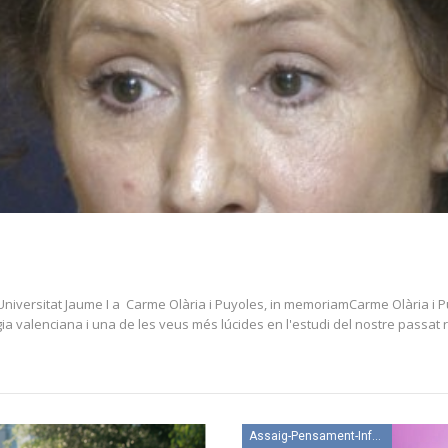
niversitat Jaume I a Carme Olària i Puyoles, in memoriamCarme Olària i Pu
gia valenciana i una de les veus més lúcides en l'estudi del nostre passat r
Assaig-Pensament-Informació