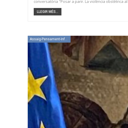
conversatòria "Posar a parir. La violència obstètrica al
LLEGIR MÉS...
Assaig-Pensament-Informació