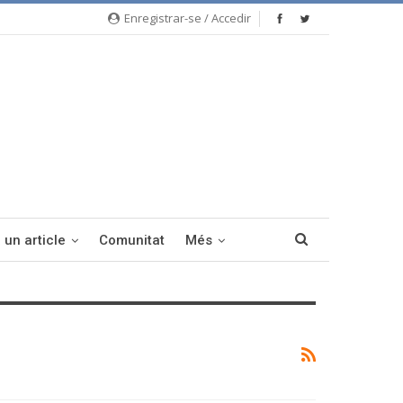
Enregistrar-se / Accedir
 un article
Comunitat
Més