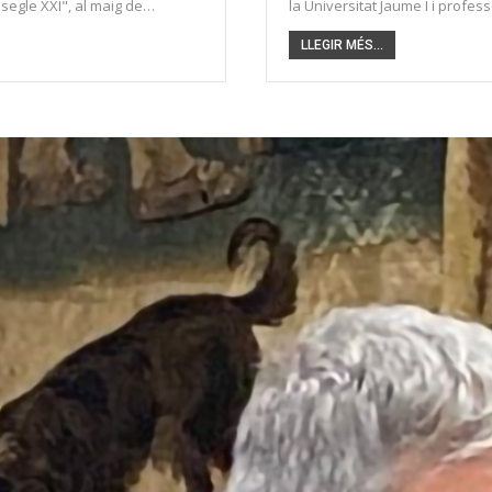
 segle XXI", al maig de…
la Universitat Jaume I i profe
LLEGIR MÉS...