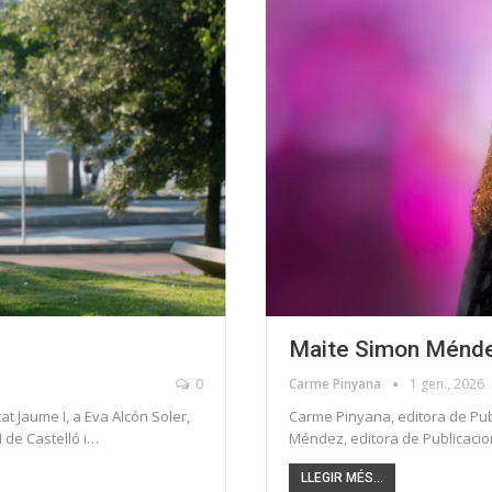
Maite Simon Ménd
0
Carme Pinyana
1 gen., 2026
t Jaume I, a Eva Alcón Soler,
Carme Pinyana, editora de Publ
I de Castelló i…
Méndez, editora de Publicacion
LLEGIR MÉS...