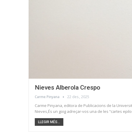
Nieves Alberola Crespo
Carme Pinyana
22 des., 2025
Carme Pinyana, editora de Publicacions de la Universit
Nieves,És un goig adreçar-vos una de les “cartes epil
LLEGIR MÉS...