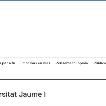
s per a tu
Emocions en vers
Pensament i opinió
Publica
rsitat Jaume I