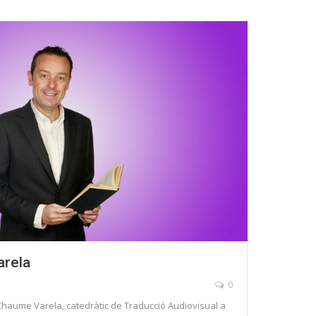
arela
0
haume Varela, catedràtic de Traducció Audiovisual a